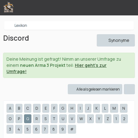
Lexikon
Discord
Synonyme
Deine Meinung ist gefragt! Nimm an unserer Umfrage zu
einem
neuen Arma 3 Projekt
teil:
Hier geht's zur
Umfrage!
Alle als gelesen markieren
A
B
C
D
E
F
G
H
I
J
K
L
M
N
O
P
Q
R
S
T
U
V
W
X
Y
Z
1
2
3
4
5
6
7
8
9
#