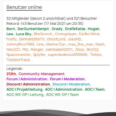
Benutzer online
32 Mitglieder (davon 2 unsichtbar) und 321 Besucher
Rekord: 143 Benutzer (
17. Mai 2021 um 20:35
)
Born
DerGurkenVampir
Grady
GrafikKatze
Hogan
Law
Luca Sky
BtwScorch
Connyplayer
Da Boi Wind
Foxify
GermanEliteTV
GhostLord
JoeyHD
JohnnyRico1989
Line
Marine Dyrr
max_the_max
Nash
Neo221
Pilz
Ranger
samisalami2011.
Sixxx
Sky122
Spassmeister
Splyfer
superdude444555666
Teites
Torben|Trace
Legende
212th
Community-Management
Forum | Administration
Forum | Moderation
Discord | Administration
Discord | Moderation
AOC | Projektleitung
AOC | Administration
AOC | Team
AOC WE-OP | Leitung
AOC WE-OP | Team