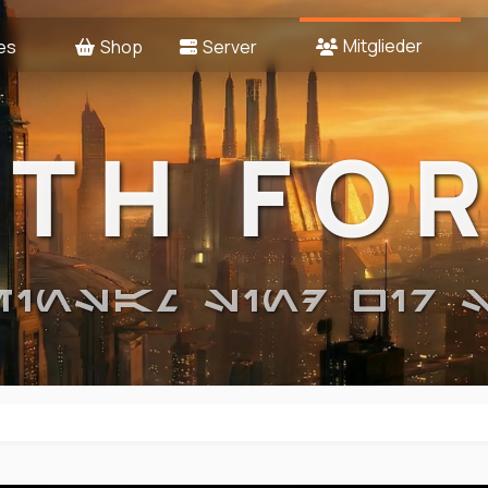
Mitglieder
es
Shop
Server
2TH FO
EINSAM SIND WIR 