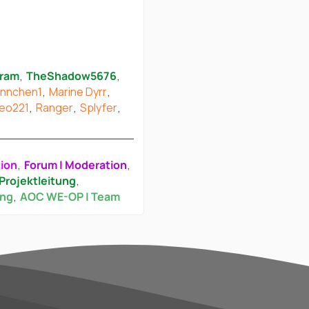
ram
TheShadow5676
nnchen1
Marine Dyrr
eo221
Ranger
Splyfer
tion
Forum | Moderation
Projektleitung
ung
AOC WE-OP | Team