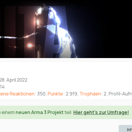
28. April 2022
:14
tene Reaktionen
350
Punkte
2.919
Trophäen
2
Profil-Auf
u einem
neuen Arma 3 Projekt
teil:
Hier geht's zur Umfrage!
In