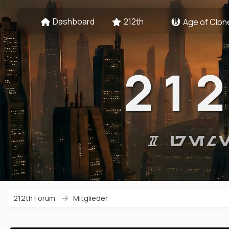
Dashboard
212th
Age of Clon
21
# GEM
212th Forum
Mitglieder