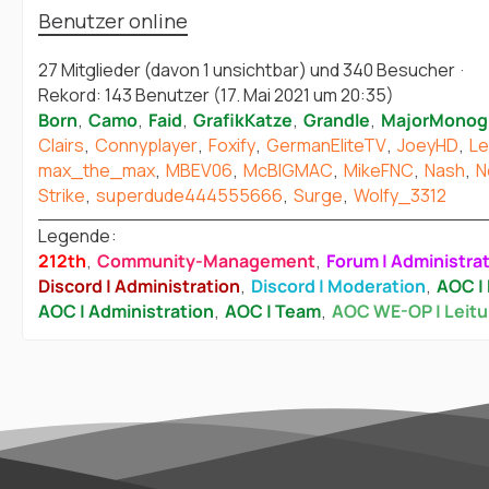
Benutzer online
27 Mitglieder (davon 1 unsichtbar) und 340 Besucher
Rekord: 143 Benutzer (
17. Mai 2021 um 20:35
)
Born
Camo
Faid
GrafikKatze
Grandle
MajorMonog
Clairs
Connyplayer
Foxify
GermanEliteTV
JoeyHD
Le
max_the_max
MBEV06
McBIGMAC
MikeFNC
Nash
N
Strike
superdude444555666
Surge
Wolfy_3312
Legende
212th
Community-Management
Forum | Administra
Discord | Administration
Discord | Moderation
AOC | 
AOC | Administration
AOC | Team
AOC WE-OP | Leit