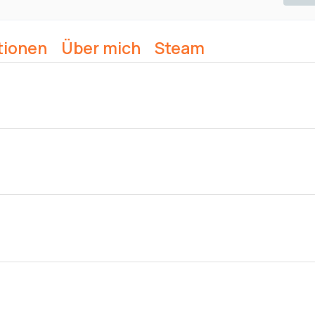
tionen
Über mich
Steam