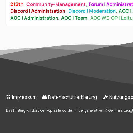
212th
Community-Management
Forum | Administra
Discord | Administration
Discord | Moderation
AOC | 
AOC | Administration
AOC | Team
AOC WE-OP | Leit
Impressum
Datenschutzerklärung
Nutzungs
Das Hintergrundbild der Kopfzeile wurde mir der generativen KI Gemini erzeugt