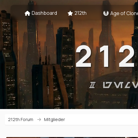
Dashboard
212th
Age of Clon
21
# GEM
212th Forum
Mitglieder