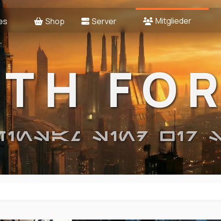
Mitglieder
es
Shop
Server
2TH FO
EINSAM SIND WIR 