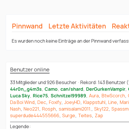
Pinnwand
Letzte Aktivitäten
Reak
Es wurden noch keine Einträge an der Pinnwand verfass
Benutzer online
33 Mitglieder und 926 Besucher
Rekord: 143 Benutzer (
44r0n_g4m3s
Camo
can/shard
DerGurkenVampir
Luca Sky
Rice75
Schnitzel99989
Aura
BtwScorch
Da Boi Wind
Dec
Foxify
JoeyHD
Klappstuhl
Line
Mari
Nash
Neo221
Rosph
samisalami2011.
Sky122
Spassme
superdude444555666
Surge
Teites
Zap
Legende