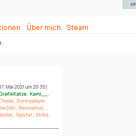
In
tionen
Über mich
Steam
t.
17. Mai 2021 um 20:35
)
GrafikKatze
Kami__
Cheek
Connyplayer
ne Dyrr
Mexsemus
ister
Splyfer
Strike