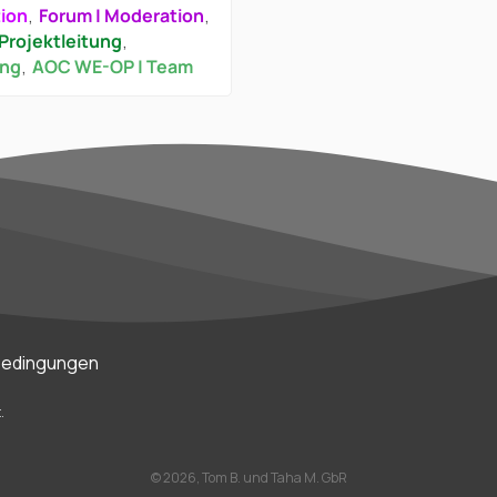
tion
Forum | Moderation
Projektleitung
ung
AOC WE-OP | Team
bedingungen
.
©
2026, Tom B. und Taha M. GbR