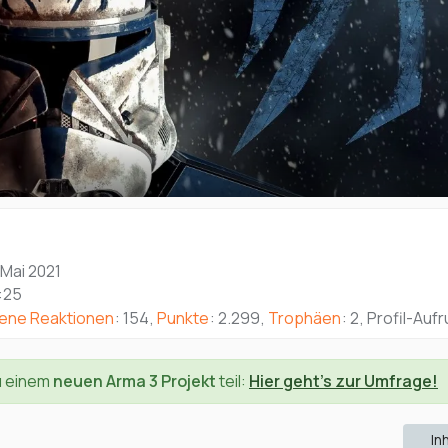
. Mai 2021
:25
tene Reaktionen
154
Punkte
2.299
Trophäen
2
Profil-Aufr
u einem
neuen Arma 3 Projekt
teil:
Hier geht's zur Umfrage!
In