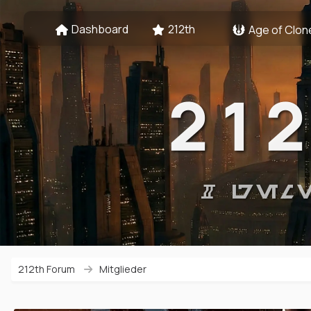
Dashboard
212th
Age of Clon
21
# GEM
212th Forum
Mitglieder