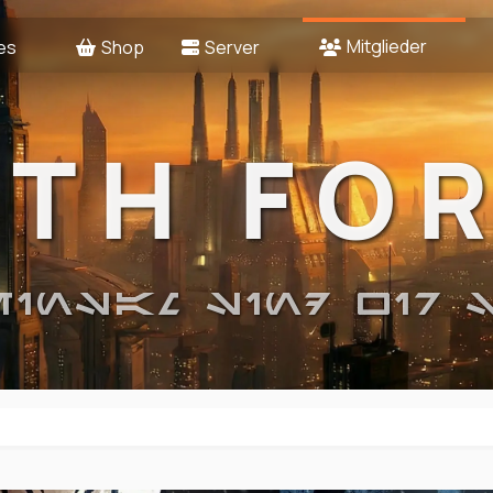
Mitglieder
es
Shop
Server
2TH FO
EINSAM SIND WIR 