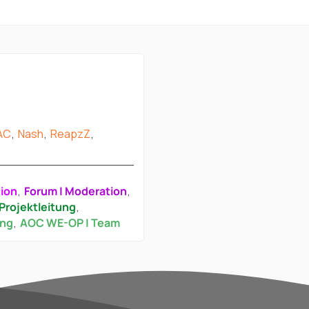
AC
Nash
ReapzZ
tion
Forum | Moderation
Projektleitung
ung
AOC WE-OP | Team