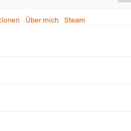
tionen
Über mich
Steam