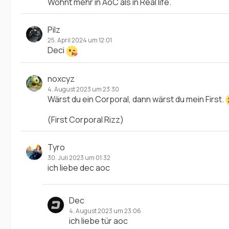
Wohnt mehr in AoC als in Real life.
Pilz
25. April 2024 um 12:01
Deci
noxcyz
4. August 2023 um 23:30
Wärst du ein Corporal, dann wärst du mein First.
(First Corporal Rizz)
Tyro
30. Juli 2023 um 01:32
ich liebe dec aoc
Dec
4. August 2023 um 23:06
ich liebe tür aoc