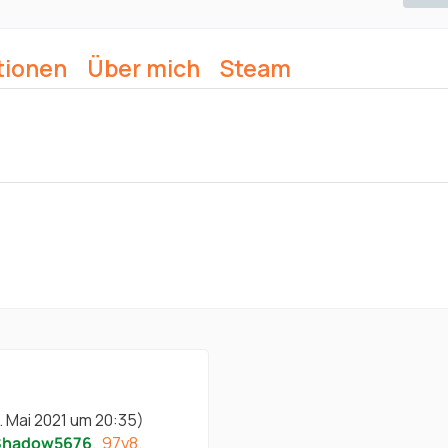
tionen
Über mich
Steam
. Mai 2021 um 20:35
)
Shadow5676
97y8