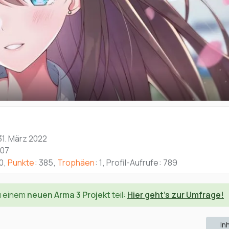
 31. März 2022
:07
0
Punkte
385
Trophäen
1
Profil-Aufrufe
789
u einem
neuen Arma 3 Projekt
teil:
Hier geht's zur Umfrage!
In