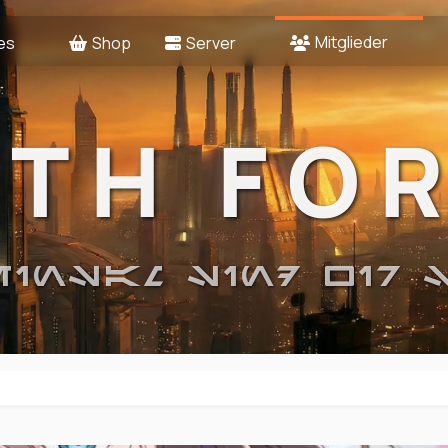
Mitglieder
es
Shop
Server
2TH FO
EINSAM SIND WIR 