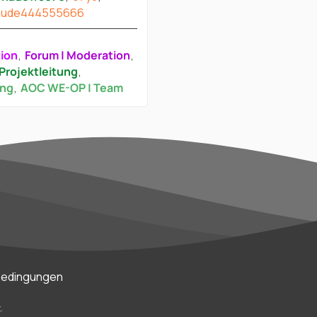
dude444555666
tion
Forum | Moderation
Projektleitung
ung
AOC WE-OP | Team
bedingungen
.