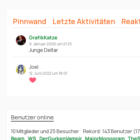
Pinnwand
Letzte Aktivitäten
Reak
GrafikKatze
9. Januar 2026 um 21:25
Junge Deltar
Joel
12. Juni 2022 um 18:01
Benutzer online
10 Mitglieder und 25 Besucher
Rekord: 143 Benutzer (
17
Beam_WS
DerGurkenVampir
MajorMonogram
The