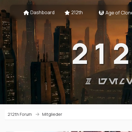
Dashboard
212th
Age of Clon
21
# GEM
212th Forum
Mitglieder