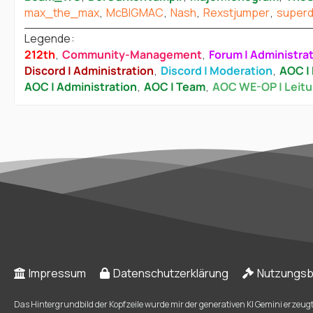
max_the_max
McBIGMAC
Nash
Rexstjumper
super
Legende
212th
Community-Management
Forum | Administra
Discord | Administration
Discord | Moderation
AOC | 
AOC | Administration
AOC | Team
AOC WE-OP | Leit
Impressum
Datenschutzerklärung
Nutzungs
Das Hintergrundbild der Kopfzeile wurde mir der generativen KI Gemini erzeugt