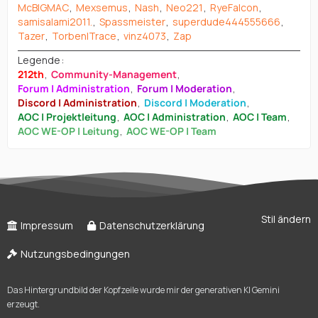
McBIGMAC
Mexsemus
Nash
Neo221
RyeFalcon
samisalami2011.
Spassmeister
superdude444555666
Tazer
Torben|Trace
vinz4073
Zap
Legende
212th
Community-Management
Forum | Administration
Forum | Moderation
Discord | Administration
Discord | Moderation
AOC | Projektleitung
AOC | Administration
AOC | Team
AOC WE-OP | Leitung
AOC WE-OP | Team
Stil ändern
Impressum
Datenschutzerklärung
Nutzungsbedingungen
Das Hintergrundbild der Kopfzeile wurde mir der generativen KI Gemini
erzeugt.