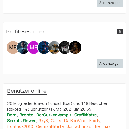
Alle anzeigen
Profil-Besucher
8
Alle anzeigen
Benutzer online
26 Mitglieder (davon 1 unsichtbar) und 149 Besucher
Rekord: 143 Benutzer (
17. Mai 2021 um 20:35
)
Born
Bronto
DerGurkenVampir
GrafikKatze
Serratt/Flower
97y8
Clairs
Da Boi Wind
Foxify
frontnox2010
GermanEliteTV
Jonrad
max_the_max