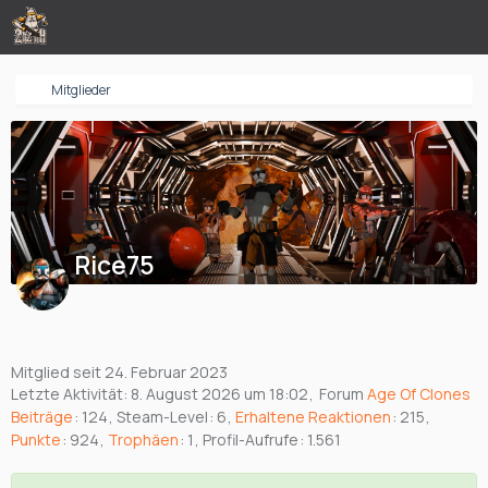
Mitglieder
Rice75
Mitglied seit 24. Februar 2023
Letzte Aktivität:
8. August 2026 um 18:02
Forum
Age Of Clones
Beiträge
124
Steam-Level
6
Erhaltene Reaktionen
215
Punkte
924
Trophäen
1
Profil-Aufrufe
1.561