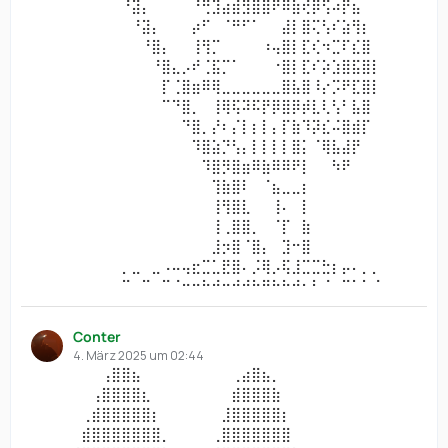
⠀⠀⠀⠀⠀⠀⠀⠀⠀⠘⣽⡄⠀⠀⠀⠀⠘⢛⣹⣴⣾⣻⣿⣿⠟⠿⣷⢞⡿⢫⠴⡟⣦⠀⠀
⠀⠀⠀⠀⠀⠀⠀⠀⠀⠀⠘⣽⡄⠀⠀⠀⡴⠋⠀⠈⠛⠋⠁⠀⠀⣼⡇⣿⢍⢣⠎⣵⢻⡆⠀
⠀⠀⠀⠀⠀⠀⠀⠀⠀⠀⠀⠘⣿⡄⠀⠀⢸⢻⡉⠀⠀⠀⠀⠰⢤⣿⡇⣏⢎⠲⣉⠏⣎⣿⠀
⠀⠀⠀⠀⠀⠀⠀⠀⠀⠀⠀⠀⠘⣿⣄⡠⠞⢈⣯⡉⠁⠀⠀⠀⠐⣿⡇⣏⠎⡵⣱⣿⣯⣿⡇
⠀⠀⠀⠀⠀⠀⠀⠀⠀⠀⠀⠀⠀⡏⢈⣿⣶⠿⢿⣀⣀⣀⣀⣀⣀⣿⣧⣿⠸⡔⡩⠟⣏⣿⡇
⠀⠀⠀⠀⠀⠀⠀⠀⠀⠀⠀⠀⠀⠉⠙⣿⡀⠀⢸⢿⢯⠽⠯⡟⡿⣿⡿⡾⣇⢇⢣⠃⣧⣿⠀
⠀⠀⠀⠀⠀⠀⠀⠀⠀⠀⠀⠀⠀⠀⠀⠙⣿⡀⡜⠆⡌⡇⡆⡇⡄⡏⣷⠹⡽⣎⠬⣿⣾⡏⠀
⠀⠀⠀⠀⠀⠀⠀⠀⠀⠀⠀⠀⠀⠀⠀⠀⠹⣿⣵⡙⢣⡄⡇⡇⡇⡇⣿⡅⠈⢿⣧⣼⡟⠀⠀
⠀⠀⠀⠀⠀⠀⠀⠀⠀⠀⠀⠀⠀⠀⠀⠀⠀⠹⣿⡻⣿⣶⠿⣷⠿⠿⠟⡇⠀⠀⠳⠟⠀⠀⠀
⠀⠀⠀⠀⠀⠀⠀⠀⠀⠀⠀⠀⠀⠀⠀⠀⠀⠀⢹⣷⣿⠇⠀⠈⣦⣀⣀⡆⠀⠀⠀⠀⠀⠀⠀
⠀⠀⠀⠀⠀⠀⠀⠀⠀⠀⠀⠀⠀⠀⠀⠀⠀⠀⢸⢻⣿⣇⠀⠀⢸⠄⠀⡇⠀⠀⠀⠀⠀⠀⠀
⠀⠀⠀⠀⠀⠀⠀⠀⠀⠀⠀⠀⠀⠀⠀⠀⠀⠀⢸⢀⣿⣿⡀⠀⠈⡏⠀⣷⠀⠀⠀⠀⠀⠀⠀
⠀⠀⠀⠀⠀⠀⠀⠀⠀⠀⠀⠀⠀⠀⠀⠀⠀⠀⣸⡲⣿⠈⣿⡄⠀⣹⠒⣿⠀⠀⠀⠀⠀⠀⠀
⠀⠀⠀⠀⠀⠀⠀⠀⠀⡀⣀⠀⣀⠠⠤⢤⣖⣉⣁⣟⣿⠄⡨⢿⡠⢯⣸⣉⣉⣓⡆⡤⠄⡀⡀
⠀⠀⠀⠀⠀⠀⠀⠀⠀⠉⠀⠉⠀⠉⠈⠒⠒⠓⠚⠒⠚⠚⠓⠛⠓⠓⠚⠂⠃⠈⠀⠉⠁⠁⠈
Conter
4. März 2025 um 02:44
⠀⠀⠀⠀⠀⠀⠀⢠⣿⣿⣦⠀⠀⠀⠀⠀⠀⠀⠀⠀⢀⣴⣿⣦⡀⠀⠀⠀⠀⠀⠀⠀
⠀⠀⠀⠀⠀⠀⢠⣿⣿⣿⣿⣆⠀⠀⠀⠀⠀⠀⠀⠀⣾⣿⣿⣿⣷⠀⠀⠀⠀⠀⠀⠀
⠀⠀⠀⠀⠀⢀⣾⣿⣿⣿⣿⣿⡆⠀⠀⠀⠀⠀⠀⣸⣿⣿⣿⣿⣿⡆⠀⠀⠀⠀⠀⠀
⠀⠀⠀⠀⠀⣾⣿⣿⣿⣿⣿⣿⣿⡀⠀⠀⠀⠀⢀⣿⣿⣿⣿⣿⣿⣿⠀⠀⠀⠀⠀⠀