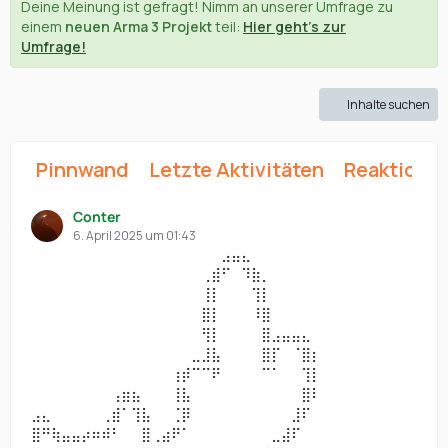
Deine Meinung ist gefragt! Nimm an unserer Umfrage zu
einem
neuen Arma 3 Projekt
teil:
Hier geht's zur
Umfrage!
Inhalte suchen
Pinnwand
Letzte Aktivitäten
Reaktione
Conter
6. April 2025 um 01:43
⠀⠀⠀⠀⠀⠀⠀⠀⠀⠀⠀⠀⠀⠀⠀⠀⠀⠀⠀⣠⣤⣄⠀⠀⠀⠀⠀⠀⠀
⠀⠀⠀⠀⠀⠀⠀⠀⠀⠀⠀⠀⠀⠀⠀⠀⠀⢀⣾⠋⠀⠹⣷⡀⠀⠀⠀⠀⠀
⠀⠀⠀⠀⠀⠀⠀⠀⠀⠀⠀⠀⠀⠀⠀⠀⠀⢸⡇⠀⠀⠀⢹⡇⠀⠀⠀⠀⠀
⠀⠀⠀⠀⠀⠀⠀⠀⠀⠀⠀⠀⠀⠀⠀⠀⠀⣿⡇⠀⠀⠀⠸⣿⠀⠀⠀⠀⠀
⠀⠀⠀⠀⠀⠀⠀⠀⠀⠀⠀⠀⠀⠀⠀⠀⠀⢻⡇⠀⠀⠀⠀⣿⣠⣤⣤⣄⠀
⠀⠀⠀⠀⠀⠀⠀⠀⠀⠀⠀⠀⠀⠀⠀⠀⣀⣸⣧⠀⠀⠀⠀⣿⡏⠀⠈⣿⡆
⠀⠀⠀⠀⠀⠀⠀⠀⠀⠀⠀⠀⠀⠀⢰⡾⠉⠉⠟⠀⠀⠀⠀⠉⠁⠀⠀⢹⡇
⠀⠀⠀⠀⠀⠀⠀⠀⢠⣶⣦⠀⠀⠀⢸⣧⠀⠀⠀⠀⠀⠀⠀⠀⠀⠀⠀⣿⠇
⣠⣄⠀⠀⠀⠀⠀⢀⣾⠁⢹⣧⠀⠀⢈⡿⠀⠀⠀⠀⠀⠀⠀⠀⠀⠀⣸⠏⠀
⣿⠛⢷⣤⣤⡴⠶⠾⠃⠀⠀⣿⢀⣴⠟⠁⠀⠀⠀⠀⠀⠀⠀⠀⣀⣼⠏⠀⠀