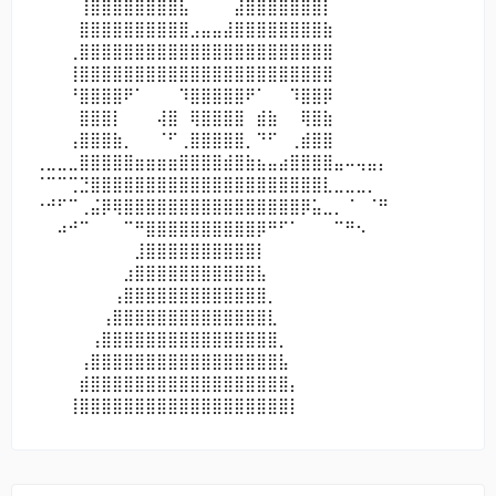
⠀⠀⠀⠀⢸⣿⣿⣿⣿⣿⣿⣿⣿⣧⠀⠀⠀⠀⣼⣿⣿⣿⣿⣿⣿⣿⡇⠀⠀⠀⠀⠀
⠀⠀⠀⠀⣿⣿⣿⣿⣿⣿⣿⣿⣿⣿⣠⣤⣤⣼⣿⣿⣿⣿⣿⣿⣿⣿⣷⠀⠀⠀⠀⠀
⠀⠀⠀⢀⣿⣿⣿⣿⣿⣿⣿⣿⣿⣿⣿⣿⣿⣿⣿⣿⣿⣿⣿⣿⣿⣿⣿⠀⠀⠀⠀⠀
⠀⠀⠀⢸⣿⣿⣿⣿⣿⣿⣿⣿⣿⣿⣿⣿⣿⣿⣿⣿⣿⣿⣿⣿⣿⣿⣿⠀⠀⠀⠀⠀
⠀⠀⠀⠘⣿⣿⣿⣿⠟⠁⠀⠀⠀⠹⣿⣿⣿⣿⣿⠟⠁⠀⠀⠹⣿⣿⡿⠀⠀⠀⠀⠀
⠀⠀⠀⠀⣿⣿⣿⡇⠀⠀⠀⢼⣿⠀⢿⣿⣿⣿⣿⠀⣾⣷⠀⠀⢿⣿⣷⠀⠀⠀⠀⠀
⠀⠀⠀⢠⣿⣿⣿⣷⡀⠀⠀⠈⠋⢀⣿⣿⣿⣿⣿⡀⠙⠋⠀⢀⣾⣿⣿⠀⠀⠀⠀⠀
⢀⣀⣀⣀⣿⣿⣿⣿⣿⣶⣶⣶⣶⣿⣿⣿⣿⣾⣿⣷⣦⣤⣴⣿⣿⣿⣿⣤⠤⢤⣤⡄
⠈⠉⠉⢉⣙⣿⣿⣿⣿⣿⣿⣿⣿⣿⣿⣿⣿⣿⣿⣿⣿⣿⣿⣿⣿⣿⣇⣀⣀⣀⡀⠀
⠐⠚⠋⠉⢀⣬⡿⢿⣿⣿⣿⣿⣿⣿⣿⣿⣿⣿⣿⣿⣿⣿⣿⣿⡿⣥⣀⡀⠈⠀⠈⠛
⠀⠀⠴⠚⠉⠀⠀⠀⠉⠛⣿⣿⣿⣿⣿⣿⣿⣿⣿⣿⡿⠛⠋⠁⠀⠀⠀⠉⠛⠢⠀⠀
⠀⠀⠀⠀⠀⠀⠀⠀⠀⣸⣿⣿⣿⣿⣿⣿⣿⣿⣿⣿⡇⠀⠀⠀⠀⠀⠀⠀⠀⠀⠀⠀
⠀⠀⠀⠀⠀⠀⠀⠀⣰⣿⣿⣿⣿⣿⣿⣿⣿⣿⣿⣿⣧⠀⠀⠀⠀⠀⠀⠀⠀⠀⠀⠀
⠀⠀⠀⠀⠀⠀⠀⢠⣿⣿⣿⣿⣿⣿⣿⣿⣿⣿⣿⣿⣿⡀⠀⠀⠀⠀⠀⠀⠀⠀⠀⠀
⠀⠀⠀⠀⠀⠀⢠⣿⣿⣿⣿⣿⣿⣿⣿⣿⣿⣿⣿⣿⣿⣇⠀⠀⠀⠀⠀⠀⠀⠀⠀⠀
⠀⠀⠀⠀⠀⢠⣿⣿⣿⣿⣿⣿⣿⣿⣿⣿⣿⣿⣿⣿⣿⣿⡀⠀⠀⠀⠀⠀⠀⠀⠀⠀
⠀⠀⠀⠀⢠⣿⣿⣿⣿⣿⣿⣿⣿⣿⣿⣿⣿⣿⣿⣿⣿⣿⣧⠀⠀⠀⠀⠀⠀⠀⠀⠀
⠀⠀⠀⠀⣾⣿⣿⣿⣿⣿⣿⣿⣿⣿⣿⣿⣿⣿⣿⣿⣿⣿⣿⡄⠀⠀⠀⠀⠀⠀⠀⠀
⠀⠀⠀⢸⣿⣿⣿⣿⣿⣿⣿⣿⣿⣿⣿⣿⣿⣿⣿⣿⣿⣿⣿⡇⠀⠀⠀⠀⠀⠀⠀⠀