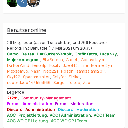
Benutzer online
29 Mitglieder (davon 1 unsichtbar) und 769 Besucher
Rekord: 143 Benutzer (
17. Mai 2021 um 20:35
)
Camo
Deltaa
DerGurkenVampir
GrafikKatze
Luca Sky
MajorMonogram
BtwScorch
Cheek
Connyplayer
Da Boi Wind
ferionlp
Foxify
JoeyHD
Line
Marine Dyrr
Mexsemus
Nash
Neo221
Rosph
samisalami2011.
Sky122
Spassmeister
Splyfer
Strike
superdude444555666
Surge
Teites
Zap
Legende
212th
Community-Management
Forum | Administration
Forum | Moderation
Discord | Administration
Discord | Moderation
AOC | Projektleitung
AOC | Administration
AOC | Team
AOC WE-OP | Leitung
AOC WE-OP | Team