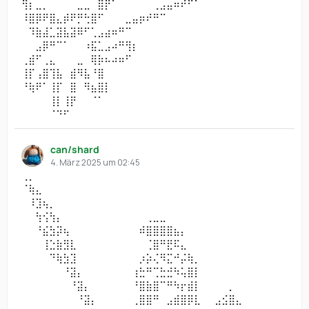
⢻⡆⣀⡀⠀⠀⠀⠀⣀⣀⠀⣿⡟⠁⠀⠀⠀⠀⠀⢀⣠⣤⠶⠞⠋⠁⠀⠀⠀
⠸⣿⡿⠟⣿⣄⡾⠟⡛⢓⣿⠋⠀⠀⠀⣀⣤⡶⠞⠛⠉⠀⠀⠀⠀⠀⠀⠀⠀
⠀⠹⣷⣼⣁⣽⣧⣽⠿⠋⢁⣠⣴⠶⠛⠉⠀⠀⠀⠀⠀⠀⠀⠀⠀⠀⠀⠀⠀
⠀⠀⣠⡿⠛⠉⠁⠀⠀⠰⣯⣁⣠⠴⠛⢻⡆⠀⠀⠀⠀⠀⠀⠀⠀⠀⠀⠀⠀
⢀⣾⠋⢀⣄⠀⠀⠀⣀⠀⢿⡷⠦⠴⠶⠋⠀⠀⠀⠀⠀⠀⠀⠀⠀⠀⠀⠀⠀
⢸⡏⢠⣿⢹⣧⠀⣾⠻⣧⠘⣿⠀⠀⠀⠀⠀⠀⠀⠀⠀⠀⠀⠀⠀⠀⠀⠀⠀
⠘⢷⠟⠁⢸⡏⠀⣿⠀⠻⣦⣿⡇⠀⠀⠀⠀⠀⠀⠀⠀⠀⠀⠀⠀⠀⠀⠀⠀
⠀⠀⠀⠀⢸⡇⢸⡟⠀⠀⠈⠁⠀⠀⠀⠀⠀⠀⠀⠀⠀⠀⠀⠀⠀⠀⠀⠀⠀
⠀⠀⠀⠀⠈⠙⠋⠀⠀⠀⠀⠀⠀⠀⠀⠀⠀⠀⠀⠀⠀⠀⠀⠀⠀⠀⠀⠀⠀
can/shard
4. März 2025 um 02:45
⢀⡀⠀⠀⠀⠀⠀⠀⠀⠀⠀⠀⠀⠀⠀⠀⠀⠀⠀⠀⠀⠀⠀⠀⠀⠀⠀⠀⠀⠀⠀⠀⠀⠀⠀
⠈⢷⣄⠀⠀⠀⠀⠀⠀⠀⠀⠀⠀⠀⠀⠀⠀⠀⠀⠀⠀⠀⠀⠀⠀⠀⠀⠀⠀⠀⠀⠀⠀⠀⠀
⠀⠸⣹⢦⡀⠀⠀⠀⠀⠀⠀⠀⠀⠀⠀⠀⠀⠀⠀⠀⠀⠀⠀⠀⠀⠀⠀⠀⠀⠀⠀⠀⠀⠀⠀
⠀⠀⢳⢪⢳⡄⠀⠀⠀⠀⠀⠀⠀⠀⠀⠀⠀⠀⢀⣀⣀⠀⠀⠀⠀⠀⠀⠀⠀⠀⠀⠀⠀⠀⠀
⠀⠀⠘⣮⣳⡽⢦⠀⠀⠀⠀⠀⠀⠀⠀⠀⠀⠾⣿⣿⣿⣿⣦⡄⠀⠀⠀⠀⠀⠀⠀⠀⠀⠀⠀
⠀⠀⠀⢸⣑⣷⣻⣇⠀⠀⠀⠀⠀⠀⠀⠀⠀⠀⢈⣿⠛⣟⠯⣄⠀⠀⠀⠀⠀⠀⠀⠀⠀⠀⠀
⠀⠀⠀⠀⠙⢷⣳⣹⠀⠀⠀⠀⠀⠀⠀⠀⠀⡰⡵⢌⠻⣍⠚⡬⢷⡀⠀⠀⠀⠀⠀⠀⠀⠀⠀
⠀⠀⠀⠀⠀⠀⠘⣽⡄⠀⠀⠀⠀⠀⠀⠀⢰⣓⠛⢉⣓⣚⠳⢥⣿⡇⠀⠀⠀⠀⠀⠀⠀⠀⠀
⠀⠀⠀⠀⠀⠀⠀⠘⣽⡄⠀⠀⠀⠀⠀⠀⠘⣿⣷⣿⠉⠛⠳⡖⣾⡇⠀⠀⠀⠀⡀⠀⠀⠀⠀
⠀⠀⠀⠀⠀⠀⠀⠀⠘⣽⡄⠀⠀⠀⠀⠀⢀⣿⣿⠛⠀⣠⣾⣿⡿⣇⠀⠀⣠⣪⣿⣄⠀⠀⠀