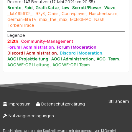
Rekord: 143 Benutzer (
17. Mai 2021 um 20:35
)
Bronto
Faid
GrafikKatze
Law
Serratt/Flower
Wave
_lab195612_
97y8
Clairs
Connyplayer
Flaschenbaum
GermanEliteTV
max_the_max
McBIGMAC
Nash
Torben|Trace
Legende
212th
Community-Management
Forum | Administration
Forum | Moderation
Discord | Administration
Discord | Moderation
AOC | Projektleitung
AOC | Administration
AOC | Team
AOC WE-OP | Leitung
AOC WE-OP | Team
Stil ändern
Impressum
Datenschutzerklärung
Nutzungsbedingungen
Das Hintergrundbild der Kopfzeile wurde mir der generativen KI Gemini