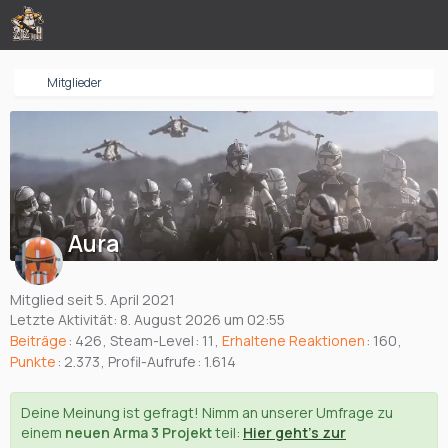
Mitglieder
Aura
Mitglied seit 5. April 2021
Letzte Aktivität:
8. August 2026 um 02:55
Beiträge
426
Steam-Level
11
Erhaltene Reaktionen
160
Punkte
2.373
Profil-Aufrufe
1.614
Deine Meinung ist gefragt! Nimm an unserer Umfrage zu
einem
neuen Arma 3 Projekt
teil:
Hier geht's zur