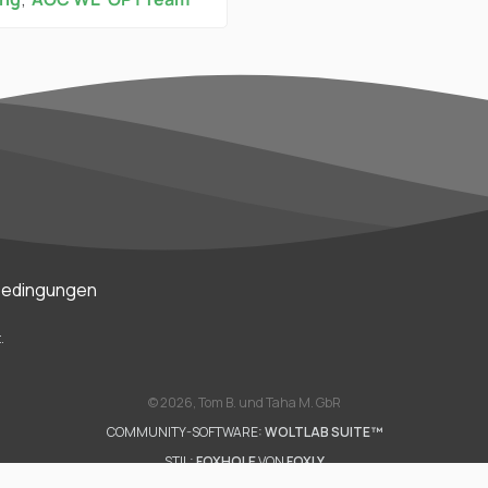
bedingungen
.
©
2026, Tom B. und Taha M. GbR
COMMUNITY-SOFTWARE:
WOLTLAB SUITE™
STIL:
FOXHOLE
VON
FOXLY