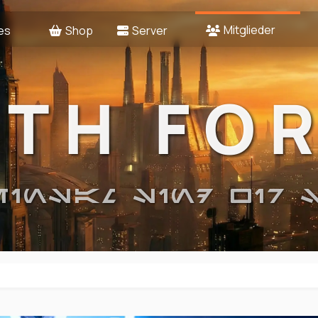
Mitglieder
es
Shop
Server
2TH FO
EINSAM SIND WIR 