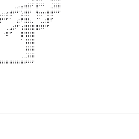
⠀⠀⠀⠀⢀⣠⣤⣶⣿⠋⣿⠛⠃⠀⣈⣿⣿⠀⠀⠀⠀⠀⠀⠀⠀⠀⠀⠀⠀
⣀⣤⣴⣾⠟⠋⣡⣿⡟⠀⢻⣶⠶⣿⣿⠛⠋⠀⠀⠀⠀⠀⠀⠀⠀⠀⠀⠀⠀
⣿⠛⠋⠁⠀⣴⠟⣿⣧⡀⠈⢁⣰⣿⠏⠀⠀⠀⠀⠀⠀⠀⠀⠀⠀⠀⠀⠀⠀
⡇⠀⢀⣠⡾⠋⢰⣿⣿⣿⣿⡿⠟⠋⠀⠀⠀⠀⠀⠀⠀⠀⠀⠀⠀⠀⠀⠀⠀
⡇⠐⠿⠋⠀⠀⣿⢻⣿⣿⠀⠀⠀⠀⠀⠀⠀⠀⠀⠀⠀⠀⠀⠀⠀⠀⠀⠀⠀
⠇⠀⠀⠀⠀⠀⠁⢸⣿⣿⠀⠀⠀⠀⠀⠀⠀⠀⠀⠀⠀⠀⠀⠀⠀⠀⠀⠀⠀
⠀⠀⠀⠀⠀⠀⠀⢸⣿⣿⠀⠀⠀⠀⠀⠀⠀⠀⠀⠀⠀⠀⠀⠀⠀⠀⠀⠀⠀
⠀⠀⠀⠀⠀⠀⢀⣈⣿⣿⠀⠀⠀⠀⠀⠀⠀⠀⠀⠀⠀⠀⠀⠀⠀⠀⠀⠀⠀
⠿⠿⠿⠿⠿⠿⠿⠟⠛⠋⠀⠀⠀⠀