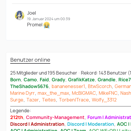
Joel
19. Januar 2024 um 00:39
Promel
Benutzer online
25 Mitglieder und 195 Besucher
Rekord: 143 Benutzer (
Born
Camo
Faid
Grady
GrafikKatze
Grandle
Rice
TheShadow5676
bananenesser1
BtwScorch
German
Marine Dyrr
max_the_max
McBIGMAC
MikeFNC
Nas
Surge
Tazer
Teites
Torben|Trace
Wolfy_3312
Legende
212th
Community-Management
Forum | Administra
Discord | Administration
Discord | Moderation
AOC | 
AOC | Administration
AOC | Team
AOC WE-OP | Leit