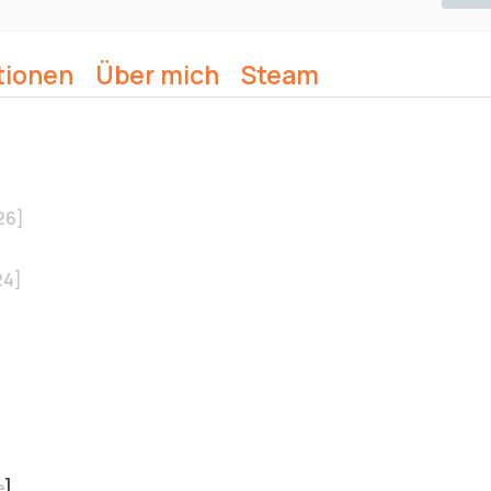
tionen
Über mich
Steam
26]
24]
e
]