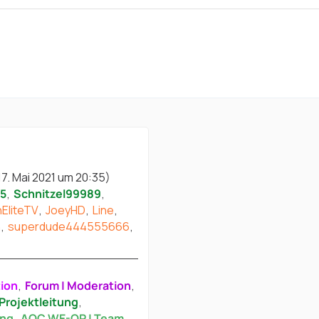
17. Mai 2021 um 20:35
)
75
Schnitzel99989
EliteTV
JoeyHD
Line
h
superdude444555666
tion
Forum | Moderation
Projektleitung
ung
AOC WE-OP | Team