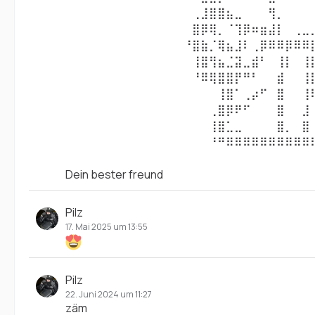
⠀⠀⠀⠀⠀⠀⠀⠀⠀⠀⠀⠀⠀⠀⠀⢀⣸⣿⣿⣦⣀⠀⠀⠀⢻⡀⠀⠀⠀
⠀⠀⠀⠀⠀⠀⠀⠀⠀⠀⠀⠀⠀⠀⠀⣿⡿⢿⡀⠈⢹⡿⠶⣶⣼⡇⠀⢀⣀
⠀⠀⠀⠀⠀⠀⠀⠀⠀⠀⠀⠀⠀⠀⠘⣿⣷⡈⢿⣦⣸⠇⢀⡿⠿⠿⡿⠿⠿
⠀⠀⠀⠀⠀⠀⠀⠀⠀⠀⠀⠀⠀⠀⠀⢸⣿⢻⣦⣈⣽⣀⣾⠃⠀⢸⡇⠀⢸
⠀⠀⠀⠀⠀⠀⠀⠀⠀⠀⠀⠀⠀⠀⠀⠘⠿⢿⣿⣿⡟⠛⠃⠀⠀⣾⠀⠀⢸
⠀⠀⠀⠀⠀⠀⠀⠀⠀⠀⠀⠀⠀⠀⠀⠀⠀⠀⢸⣿⠁⢀⡴⠋⠀⣿⠀⠀⢸
⠀⠀⠀⠀⠀⠀⠀⠀⠀⠀⠀⠀⠀⠀⠀⠀⠀⢀⣿⡿⠟⠋⠀⠀⠀⣿⠀⠀⣸
⠀⠀⠀⠀⠀⠀⠀⠀⠀⠀⠀⠀⠀⠀⠀⠀⠀⢸⣿⣁⣀⠀⠀⠀⠀⣿⡀⠀⣿
⠀⠀⠀⠀⠀⠀⠀⠀⠀⠀⠀⠀⠀⠀⠀⠀⠀⠘⠛⠿⠿⠿⠿⠿⠿⠿⠿⠿⠿
Dein bester freund
Pilz
17. Mai 2025 um 13:55
Pilz
22. Juni 2024 um 11:27
zäm