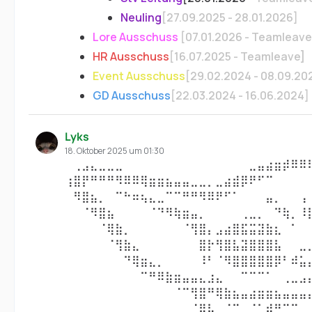
Neuling
[27.09.2025 - 28.01.2026]
Lore Ausschuss
[07.01.2026 - Teamleave
HR Ausschuss
[16.07.2025 - Teamleave]
Event Ausschuss
[29.02.2024 - 08.09.202
GD Ausschuss
[22.03.2024 - 16.06.2024]
Lyks
18. Oktober 2025 um 01:30
⠀⢀⣠⣄⣀⣀⣀⠀⠀⠀⠀⠀⠀⠀⠀⠀⠀⠀⠀⠀⠀⠀⣀⣤⣴⣶⡾⠿⠿
⢰⣿⡟⠛⠛⠛⠻⠿⠿⢿⣶⣶⣦⣤⣤⣀⣀⡀⣀⣴⣾⡿⠟⠋⠉⠀⠀⠀⠀
⠀⠻⣿⣦⡀⠀⠉⠓⠶⢦⣄⣀⠉⠉⠛⠛⠻⠿⠟⠋⠁⠀⠀⠀⣤⡀⠀⠀⢠
⠀⠀⠈⠻⣿⣦⠀⠀⠀⠀⠈⠙⠻⢷⣶⣤⡀⠀⠀⠀⠀⢀⣀⡀⠀⠙⢷⡀⠸
⠀⠀⠀⠀⠈⢿⣷⡀⠀⠀⠀⠀⠀⠀⠈⢻⣿⡄⣠⣴⣿⣯⣭⣽⣷⣆⠀⠁⠀
⠀⠀⠀⠀⠀⠈⢻⣷⣄⠀⠀⠀⠀⠀⠀⠀⣿⡗⢻⣿⣧⣽⣿⣿⣿⣧⠀⠀⣀
⠀⠀⠀⠀⠀⠀⠀⠙⢿⣶⣄⡀⠀⠀⠀⠀⠸⠃⠈⠻⣿⣿⣿⣿⣿⡿⠃⠾⣥
⠀⠀⠀⠀⠀⠀⠀⠀⠀⠉⠛⠿⣷⣶⣤⣤⣄⣰⣄⠀⠀⠉⠉⠉⠁⠀⢀⣀⣠
⠀⠀⠀⠀⠀⠀⠀⠀⠀⠀⠀⠀⠀⠈⠉⢻⣿⠛⢿⣷⣦⣤⣴⣶⣶⣦⣤⣤⣤
⠀⠀⠀⠀⠀⠀⠀⠀⠀⠀⠀⠀⠀⠀⠀⠈⣿⣧⡀⠈⠉⠀⠈⠁⣾⠛⠉⠉⠀