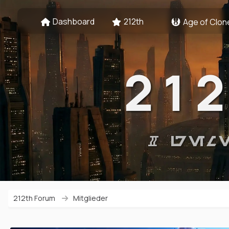
Dashboard
212th
Age of Clon
21
# GEM
212th Forum
Mitglieder