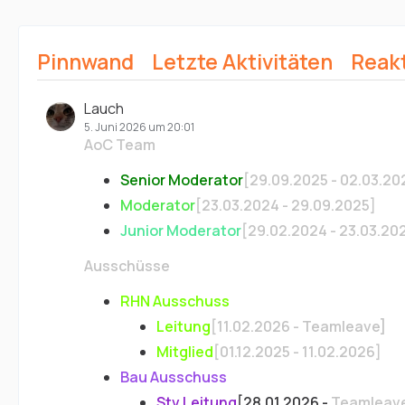
Pinnwand
Letzte Aktivitäten
Reak
Lauch
5. Juni 2026 um 20:01
AoC Team
Senior Moderator
[29.09.2025 - 02.03.20
Moderator
[23.03.2024 - 29.09.2025]
Junior Moderator
[29.02.2024 - 23.03.20
Ausschüsse
RHN Ausschuss
Leitung
[11.02.2026 - Teamleave]
Mitglied
[01.12.2025 - 11.02.2026]
Bau Ausschuss
Stv Leitung
[28.01.2026 -
Teamleav