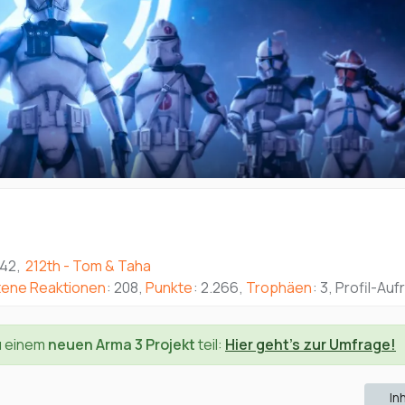
:42
212th - Tom & Taha
tene Reaktionen
208
Punkte
2.266
Trophäen
3
Profil-Auf
u einem
neuen Arma 3 Projekt
teil:
Hier geht's zur Umfrage!
In