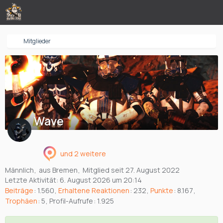
Mitglieder
Wave
und 2 weitere
Männlich
aus Bremen
Mitglied seit 27. August 2022
Letzte Aktivität:
6. August 2026 um 20:14
Beiträge
1.560
Erhaltene Reaktionen
232
Punkte
8.167
Trophäen
5
Profil-Aufrufe
1.925