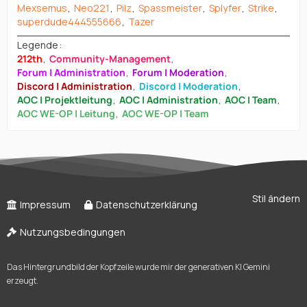
Mexsemus
Neo221
Pilz
Spassmeister
Splyfer
Strike
superdude444555666
Tazer
Legende
212th
Community-Management
Forum | Administration
Forum | Moderation
Discord | Administration
Discord | Moderation
AOC | Projektleitung
AOC | Administration
AOC | Team
AOC WE-OP | Leitung
AOC WE-OP | Team
Stil ändern
Impressum
Datenschutzerklärung
Nutzungsbedingungen
Das Hintergrundbild der Kopfzeile wurde mir der generativen KI Gemini
erzeugt.