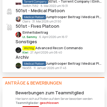
z
L
501st. - Torrent Company | Einheitsbeitrag
Torrent Company
r
e
t
e
Switch 7582
8. Mai 2022 um 19:31
ä
i
e
501st - Medical Platoon
t
g
t
B
z
e
L
Jumptrooper Beitrag | Medical Platoon
Medical Platoon
r
e
t
e
Clairs
31. Mai 2026 um 21:50
ä
i
e
501st - Fives Platoon
t
g
t
B
z
e
L
Einheitsbeitrag
r
e
t
e
Lt. Sammy
6. April 2026 um 16:17
ä
i
e
Sonstiges
t
g
t
B
z
e
L
Advanced Recon Commando
Wichtig
r
e
t
e
Kiwi
27. April 2026 um 08:40
ä
i
e
Archiv
t
g
t
B
z
e
L
Jumptrooper Beitrag | Medical Platoon
Medical Platoon
r
e
t
e
Nick55
11. Januar 2026 um 17:45
ä
i
e
t
g
t
B
z
e
r
e
ANTRÄGE & BEWERBUNGEN
t
ä
i
e
g
t
B
Bewerbungen zum Teammitglied
e
r
e
Hier kann sich auf Posten auf dem Server beworben werden:
ä
i
Teammitglieder:
geschlossen
g
t