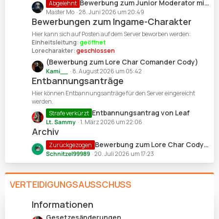
L
Bewerbung zum Junior Moderator mit Schwerpunkt Events | Mohawk Major Mo
Abgelehnt
e
r
e
Master Mo
28. Juni 2026 um 20:49
ä
Bewerbungen zum Ingame-Charakter
t
g
z
Hier kann sich auf Posten auf dem Server beworben werden:
e
t
Einheitsleitung:
geöffnet
Lorecharakter:
geschlossen
e
B
L
(Bewerbung zum Lore Char Comander Cody)
e
e
Kami__
8. August 2026 um 05:42
Entbannungsanträge
i
t
t
z
Hier können Entbannungsanträge für den Server eingereicht
r
t
werden.
ä
e
L
Entbannungsantrag von Leaf
Strafe verkürzt
g
B
e
Lt. Sammy
1. März 2026 um 22:06
e
e
Archiv
t
i
z
L
Bewerbung zum Lore Char Cody | Fynn/Knox
Zurückgezogen
t
t
e
Schnitzel99989
20. Juli 2026 um 17:23
r
e
t
ä
B
z
g
e
VERTEIDIGUNGSAUSSCHUSS
t
e
i
e
t
B
Informationen
r
e
L
Gesetzesänderungen