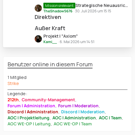
e
B
z
L
Strategische Neuausrichtung
Missionsrelevant
e
t
e
TheShadow5676
30. Juli 2026 um 15:15
i
e
Direktiven
t
t
B
z
r
Außer Kraft
e
t
ä
i
e
L
Projekt | "Axiom"
g
t
B
e
Kami__
6. Mai 2026 um 14:51
e
r
e
t
ä
i
z
g
t
t
Benutzer online in diesem Forum
e
r
e
ä
B
1 Mitglied
g
e
Strike
e
i
t
Legende
r
212th
Community-Management
ä
Forum | Administration
Forum | Moderation
g
Discord | Administration
Discord | Moderation
e
AOC | Projektleitung
AOC | Administration
AOC | Team
AOC WE-OP | Leitung
AOC WE-OP | Team