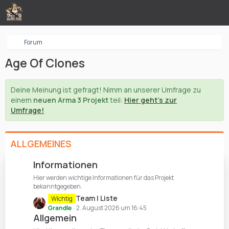
Forum
Age Of Clones
Deine Meinung ist gefragt! Nimm an unserer Umfrage zu
einem
neuen Arma 3 Projekt
teil:
Hier geht's zur
Umfrage!
ALLGEMEINES
Informationen
Hier werden wichtige Informationen für das Projekt
bekanntgegeben.
L
Team | Liste
Wichtig
e
Grandle
2. August 2026 um 16:45
Allgemein
t
z