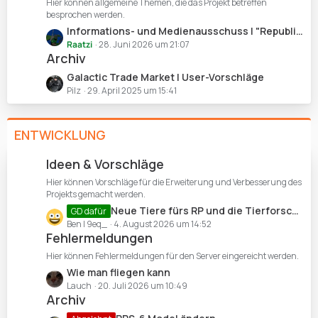
Hier können allgemeine Themen, die das Projekt betreffen
t
besprochen werden.
e
L
Informations- und Medienausschuss | "Republic Holo News"
B
e
Raatzi
28. Juni 2026 um 21:07
e
Archiv
t
i
z
L
Galactic Trade Market | User-Vorschläge
t
t
e
Pilz
29. April 2025 um 15:41
r
e
t
ä
B
z
g
e
ENTWICKLUNG
t
e
i
e
t
B
Ideen & Vorschläge
r
e
Hier können Vorschläge für die Erweiterung und Verbesserung des
ä
i
Projekts gemacht werden.
g
t
L
Neue Tiere fürs RP und die Tierforschung
GD dafür
e
r
e
Ben | 9eq_
4. August 2026 um 14:52
ä
Fehlermeldungen
t
g
z
Hier können Fehlermeldungen für den Server eingereicht werden.
e
t
L
Wie man fliegen kann
e
e
Lauch
20. Juli 2026 um 10:49
B
Archiv
t
e
z