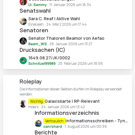
ä
i
e
Lt. Sammy
11. Januar 2026 um 16:34
g
t
Senatswahl
t
e
r
z
L
Sara C. Reaf | Aktive Wahl
ä
t
e
EineLeah
24. März 2026 um 17:44
g
e
Senatoren
t
e
B
z
L
Senator Thaloren Beamor von Aefao
e
t
e
Beam_WS
28. Januar 2026 um 13:27
i
e
Drucksachen (IC)
t
t
B
z
L
1649.08.27/JK/0002
r
e
t
e
Schnitzel99989
25. Februar 2026 um 18:58
ä
i
e
t
g
t
B
z
e
r
e
Roleplay
t
ä
i
e
Die Informationen dieser Sektion dürfen im Roleplay verwendet
g
t
B
werden.
e
r
e
L
Galaxiskarte | RP-Relevant
Wichtig
ä
i
e
moerx
24. Januar 2026 um 13:42
g
t
Informationsverzeichnis
t
e
r
z
L
Informationsschreiben - Tynna Sektor
Vertraulich
ä
t
e
can/shard
7. August 2026 um 00:39
g
e
Berichte
t