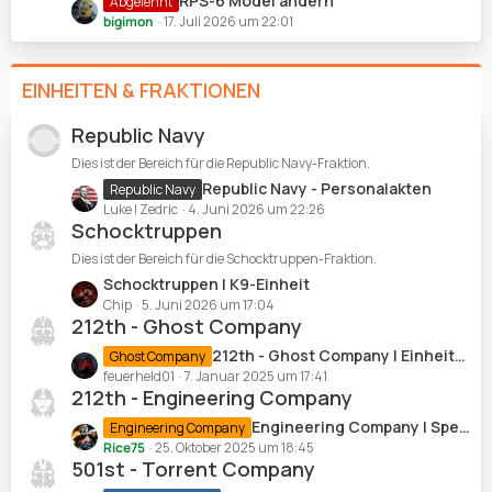
L
RPS-6 Model ändern
Abgelehnt
i
t
e
bigimon
17. Juli 2026 um 22:01
t
e
t
r
B
z
ä
e
EINHEITEN & FRAKTIONEN
t
g
i
e
e
t
B
Republic Navy
r
e
Dies ist der Bereich für die Republic Navy-Fraktion.
ä
i
L
Republic Navy - Personalakten
Republic Navy
g
t
e
Luke | Zedric
4. Juni 2026 um 22:26
e
r
Schocktruppen
t
ä
z
Dies ist der Bereich für die Schocktruppen-Fraktion.
g
t
L
Schocktruppen | K9-Einheit
e
e
e
Chip
5. Juni 2026 um 17:04
B
212th - Ghost Company
t
e
z
L
212th - Ghost Company | Einheits-Logs
Ghost Company
i
t
e
feuerheld01
7. Januar 2025 um 17:41
t
e
212th - Engineering Company
t
r
B
z
L
Engineering Company | Spezialisierungen
Engineering Company
ä
e
t
e
Rice75
25. Oktober 2025 um 18:45
g
i
e
501st - Torrent Company
t
e
t
B