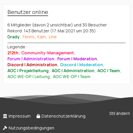
Benutzer online
6 Mitglieder (davon 2 unsichtbar) und 30 Besucher
Rekord: 143 Benutzer (
17. Mai 2021 um 20:35
)
Grady
Fenris
Kam
Line
Legende
212th
Community-Management
Forum | Administration
Forum | Moderation
Discord | Administration
Discord | Moderation
AOC | Projektleitung
AOC | Administration
AOC | Team
AOC WE-OP | Leitung
AOC WE-OP | Team
Stil ändern
Impressum
Datenschutzerklärung
Nutzungsbedingungen