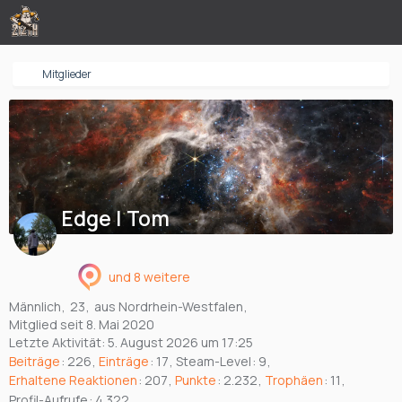
Mitglieder
Edge | Tom
und 8 weitere
Männlich
23
aus Nordrhein-Westfalen
Mitglied seit 8. Mai 2020
Letzte Aktivität:
5. August 2026 um 17:25
Beiträge
226
Einträge
17
Steam-Level
9
Erhaltene Reaktionen
207
Punkte
2.232
Trophäen
11
Profil-Aufrufe
4.322