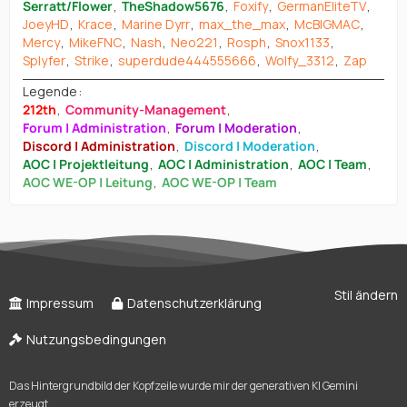
Serratt/Flower
TheShadow5676
Foxify
GermanEliteTV
JoeyHD
Krace
Marine Dyrr
max_the_max
McBIGMAC
Mercy
MikeFNC
Nash
Neo221
Rosph
Snox1133
Splyfer
Strike
superdude444555666
Wolfy_3312
Zap
Legende
212th
Community-Management
Forum | Administration
Forum | Moderation
Discord | Administration
Discord | Moderation
AOC | Projektleitung
AOC | Administration
AOC | Team
AOC WE-OP | Leitung
AOC WE-OP | Team
Stil ändern
Impressum
Datenschutzerklärung
Nutzungsbedingungen
Das Hintergrundbild der Kopfzeile wurde mir der generativen KI Gemini
erzeugt.