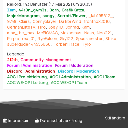
Rekord: 143 Benutzer (
17. Mai 2021 um 20:35
)
Zem
44r0n_g4m3s
Born
GrafikKatze
MajorMonogram
sangy
Serratt/Flower
_lab195612_
97y8
Clairs
Connyplayer
Da Boi Wind
frontnox2010
GermanEliteTV
Hiro
JoeyHD
Jonrad
Kam
max_the_max
McBIGMAC
Mexsemus
Nash
Neo221
Purple
rex_01
RyeFalcon
Sky122
Spassmeister
Strike
superdude444555666
Torben|Trace
Tyro
Legende
212th
Community-Management
Forum | Administration
Forum | Moderation
Discord | Administration
Discord | Moderation
AOC | Projektleitung
AOC | Administration
AOC | Team
AOC WE-OP | Leitung
AOC WE-OP | Team
Stil ändern
Impressum
Datenschutzerklärung