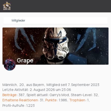
Mitglieder
Grape
Männlich
20
aus Bayern
Mitglied seit 7. September 2023
Letzte Aktivität:
2. August 2026 um 23:06
Beiträge
387
Spielt aktuell
Garry's Mod
Steam-Level
32
Erhaltene Reaktionen
31
Punkte
1.986
Trophäen
1
Profil-Aufrufe
1.223