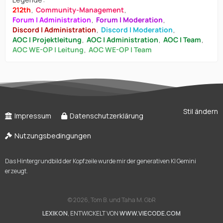
212th
Community-Management
Forum | Administration
Forum | Moderation
Discord | Administration
Discord | Moderation
AOC | Projektleitung
AOC | Administration
AOC | Team
AOC WE-OP | Leitung
AOC WE-OP | Team
Stil ändern
Impressum
Datenschutzerklärung
Nutzungsbedingungen
Das Hintergrundbild der Kopfzeile wurde mir der generativen KI Gemini
erzeugt.
©
2026, Tom B. und Taha M. GbR
LEXIKON
, ENTWICKELT VON
WWW.VIECODE.COM