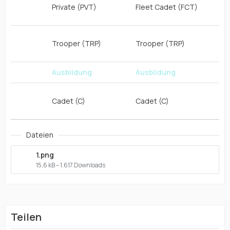
Private (PVT)
Fleet Cadet (FCT)
Un
Trooper (TRP)
Trooper (TRP)
Un
Ausbildung
Ausbildung
Au
Cadet (C)
Cadet (C)
Dateien
1.png
15,6 kB – 1.617 Downloads
Teilen