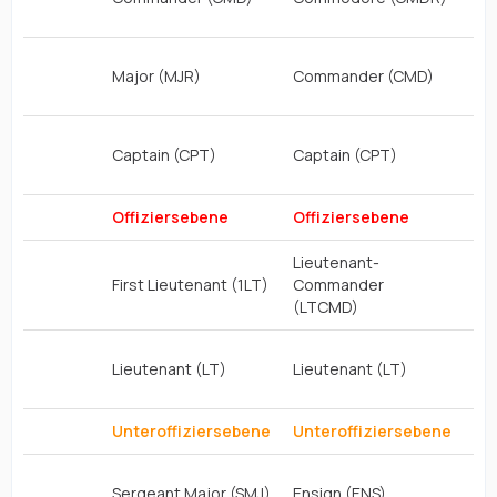
Major (MJR)
Commander (CMD)
Captain (CPT)
Captain (CPT)
1 C
Offiziersebene
Offiziersebene
Of
Lieutenant-
First Lieutenant (1LT)
Commander
1 C
(LTCMD)
Lieutenant (LT)
Lieutenant (LT)
1 P
Unteroffiziersebene
Unteroffiziersebene
Un
Sergeant Major (SMJ)
Ensign (ENS)
1 P