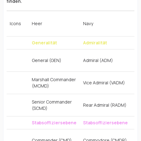
finden.
Slo
Icons
Heer
Navy
Co
Pl
Generalität
Admiralität
General (GEN)
Admiral (ADM)
1 C
Marshall Commander
Vice Admiral (VADM)
(MCMD)
Senior Commander
Rear Admiral (RADM)
(SCMD)
Stabsoffiziersebene
Stabsoffiziersebene
Commander (CMD)
Commodore (CMDR)