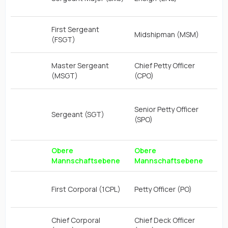
First Sergeant
Midshipman (MSM)
1 P
(FSGT)
Master Sergeant
Chief Petty Officer
1 P
(MSGT)
(CPO)
1 P
Senior Petty Officer
3,
Sergeant (SGT)
(SPO)
FS
sin
Obere
Obere
Ob
Mannschaftsebene
Mannschaftsebene
Ma
8 P
First Corporal (1CPL)
Petty Officer (PO)
1C
Chief Corporal
Chief Deck Officer
8 P