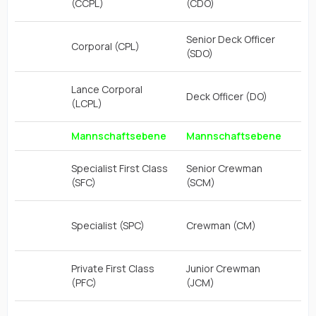
(CCPL)
(CDO)
1C
Senior Deck Officer
8 P
Corporal (CPL)
(SDO)
1C
Lance Corporal
Deck Officer (DO)
Un
(LCPL)
Mannschaftsebene
Mannschaftsebene
Ma
Specialist First Class
Senior Crewman
Un
(SFC)
(SCM)
Specialist (SPC)
Crewman (CM)
Un
Private First Class
Junior Crewman
Un
(PFC)
(JCM)