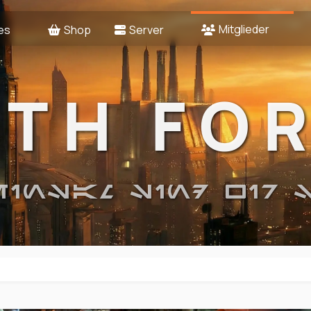
Mitglieder
es
Shop
Server
2TH FO
EINSAM SIND WIR 