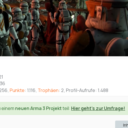
21
:36
256
Punkte
1.116
Trophäen
2
Profil-Aufrufe
1.488
u einem
neuen Arma 3 Projekt
teil:
Hier geht's zur Umfrage!
In