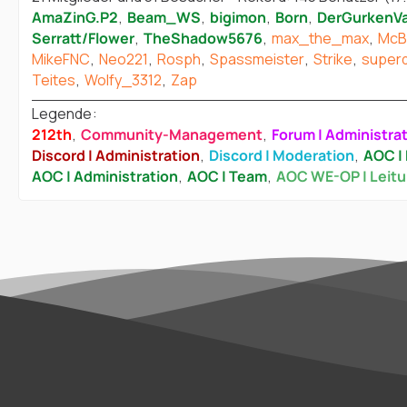
AmaZinG.P2
Beam_WS
bigimon
Born
DerGurkenV
Serratt/Flower
TheShadow5676
max_the_max
McB
MikeFNC
Neo221
Rosph
Spassmeister
Strike
super
Teites
Wolfy_3312
Zap
Legende
212th
Community-Management
Forum | Administra
Discord | Administration
Discord | Moderation
AOC | 
AOC | Administration
AOC | Team
AOC WE-OP | Leit