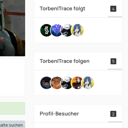
Torben|Trace folgt
4
Torben|Trace folgen
5
Profil-Besucher
2
halte suchen