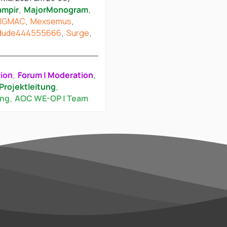
ampir
MajorMonogram
IGMAC
Mexsemus
dude444555666
Surge
tion
Forum | Moderation
Projektleitung
ung
AOC WE-OP | Team