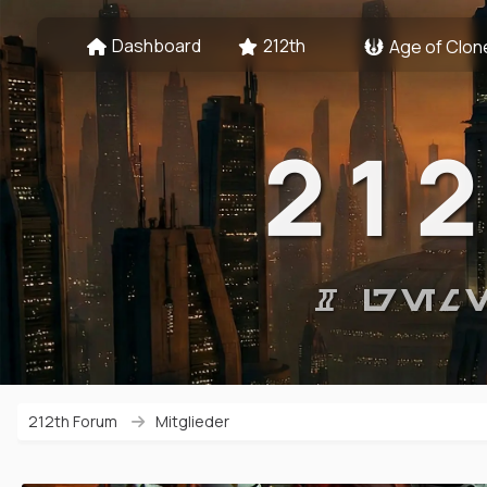
Dashboard
212th
Age of Clon
21
# GEM
212th Forum
Mitglieder