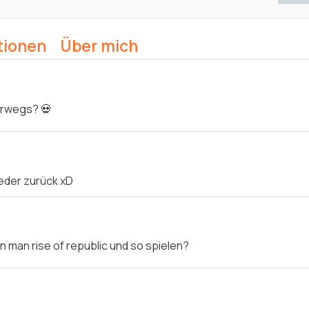
tionen
Über mich
erwegs? 💀
eder zurück xD
n man rise of republic und so spielen?