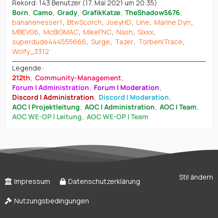
Rekord: 143 Benutzer (
17. Mai 2021 um 20:35
)
Born
Camo
Grady
GrafikKatze
TheShadow5676
bananenesser1
BtwScorch
JoeyHD
Line
Marine Dyrr
MBEV06
McBIGMAC
MikeFNC
Nash
Sixxx
superdude444555666
Surge
Tazer
Torben|Trace
Wolfy_3312
Legende
212th
Community-Management
Forum | Administration
Forum | Moderation
Discord | Administration
Discord | Moderation
AOC | Projektleitung
AOC | Administration
AOC | Team
AOC WE-OP | Leitung
AOC WE-OP | Team
Stil ändern
Impressum
Datenschutzerklärung
Nutzungsbedingungen