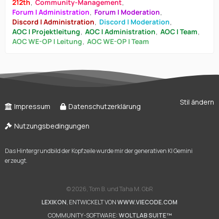
212th
Community-Management
Forum | Administration
Forum | Moderation
Discord | Administration
Discord | Moderation
AOC | Projektleitung
AOC | Administration
AOC | Team
AOC WE-OP | Leitung
AOC WE-OP | Team
Stil ändern
Impressum
Datenschutzerklärung
Nutzungsbedingungen
Das Hintergrundbild der Kopfzeile wurde mir der generativen KI Gemini
erzeugt.
©
2026, Tom B. und Taha M. GbR
LEXIKON
, ENTWICKELT VON
WWW.VIECODE.COM
COMMUNITY-SOFTWARE:
WOLTLAB SUITE™