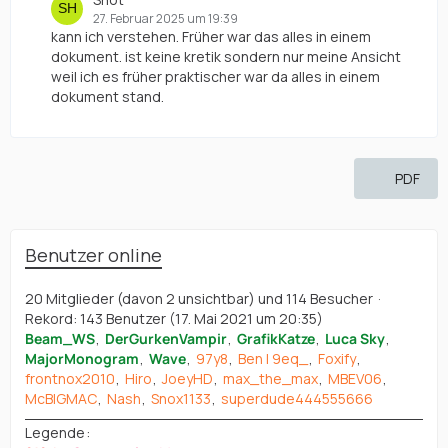
27. Februar 2025 um 19:39
kann ich verstehen. Früher war das alles in einem
dokument. ist keine kretik sondern nur meine Ansicht
weil ich es früher praktischer war da alles in einem
dokument stand.
PDF
Benutzer online
20 Mitglieder (davon 2 unsichtbar) und 114 Besucher
Rekord: 143 Benutzer (
17. Mai 2021 um 20:35
)
Beam_WS
DerGurkenVampir
GrafikKatze
Luca Sky
MajorMonogram
Wave
97y8
Ben | 9eq_
Foxify
frontnox2010
Hiro
JoeyHD
max_the_max
MBEV06
McBIGMAC
Nash
Snox1133
superdude444555666
Legende