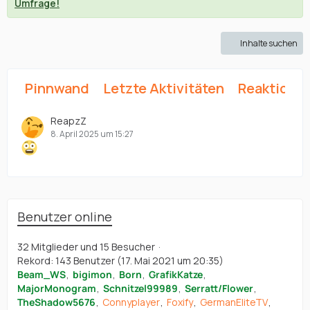
Umfrage!
Inhalte suchen
Pinnwand
Letzte Aktivitäten
Reaktione
ReapzZ
8. April 2025 um 15:27
Benutzer online
32 Mitglieder und 15 Besucher
Rekord: 143 Benutzer (
17. Mai 2021 um 20:35
)
Beam_WS
bigimon
Born
GrafikKatze
MajorMonogram
Schnitzel99989
Serratt/Flower
TheShadow5676
Connyplayer
Foxify
GermanEliteTV