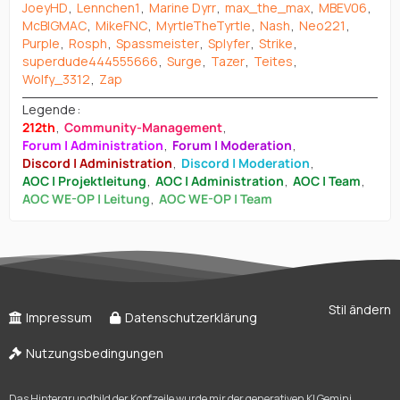
JoeyHD
Lennchen1
Marine Dyrr
max_the_max
MBEV06
McBIGMAC
MikeFNC
MyrtleTheTyrtle
Nash
Neo221
Purple
Rosph
Spassmeister
Splyfer
Strike
superdude444555666
Surge
Tazer
Teites
Wolfy_3312
Zap
Legende
212th
Community-Management
Forum | Administration
Forum | Moderation
Discord | Administration
Discord | Moderation
AOC | Projektleitung
AOC | Administration
AOC | Team
AOC WE-OP | Leitung
AOC WE-OP | Team
Stil ändern
Impressum
Datenschutzerklärung
Nutzungsbedingungen
Das Hintergrundbild der Kopfzeile wurde mir der generativen KI Gemini