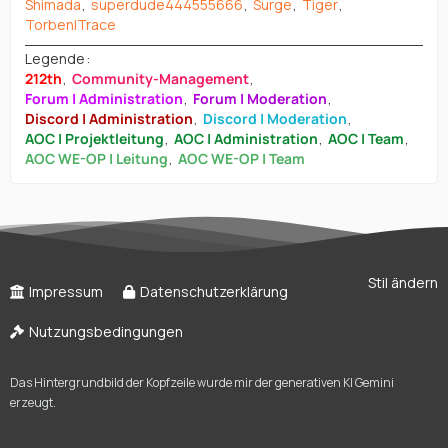
Shimada
superdude444555666
Surge
Tiger
Torben|Trace
Legende
212th
Community-Management
Forum | Administration
Forum | Moderation
Discord | Administration
Discord | Moderation
AOC | Projektleitung
AOC | Administration
AOC | Team
AOC WE-OP | Leitung
AOC WE-OP | Team
Stil ändern
Impressum
Datenschutzerklärung
Nutzungsbedingungen
Das Hintergrundbild der Kopfzeile wurde mir der generativen KI Gemini
erzeugt.