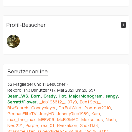
Profil-Besucher
1
Benutzer online
32 Mitglieder und 11 Besucher
Rekord: 143 Benutzer (
17. Mai 2021 um 20:35
)
Beam_WS
Born
Grady
Hot
MajorMonogram
sangy
Serratt/Flower
_lab195612_
97y8
Ben | 9eq_
BtwScorch
Connyplayer
Da Boi Wind
frontnox2010
GermanEliteTV
JoeyHD
JohnnyRico1989
Kam
max_the_max
MBEV06
McBIGMAC
Mexsemus
Nash
Neo221
Purple
rex_01
RyeFalcon
Snox1133
Spassmeister
superdude444555666
Wolfy_3312