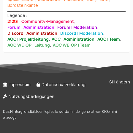
Bordsteinkante
Legende
212th
Community-Management
Forum | Administration
Forum | Moderation
Discord | Administration
Discord | Moderation
AOC | Projektleitung
AOC | Administration
AOC | Team
AOC WE-OP | Leitung
AOC WE-OP | Team
Stil ändern
Impressum
Datenschutzerklärung
Nutzungsbedingungen
Das Hintergrundbild der Kopfzeile wurde mir der generativen KI Gemini
erzeugt.