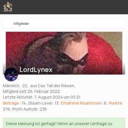
Mitglieder
LordLynex
Männlich
22
aus Das Tall der Riesen
Mitglied seit 26. Februar 2022
Letzte Aktivität:
7. August 2024 um 03:21
Beiträge
74
Steam-Level
13
Erhaltene Reaktionen
6
Punkte
376
Profil-Aufrufe
235
Deine Meinung ist gefragt! Nimm an unserer Umfrage zu