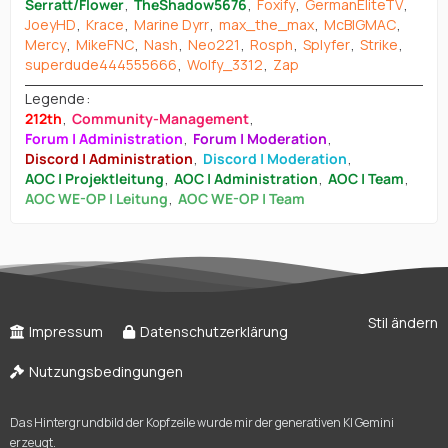
Serratt/Flower
TheShadow5676
Foxify
GermanEliteTV
JoeyHD
Krace
Marine Dyrr
max_the_max
McBIGMAC
Mercy
MikeFNC
Nash
Neo221
Rosph
Splyfer
Strike
superdude444555666
Wolfy_3312
Zap
Legende
212th
Community-Management
Forum | Administration
Forum | Moderation
Discord | Administration
Discord | Moderation
AOC | Projektleitung
AOC | Administration
AOC | Team
AOC WE-OP | Leitung
AOC WE-OP | Team
Stil ändern
Impressum
Datenschutzerklärung
Nutzungsbedingungen
Das Hintergrundbild der Kopfzeile wurde mir der generativen KI Gemini
erzeugt.