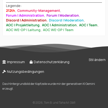
Legende
212th
Community-Management
Forum | Administration
Forum | Moderation
Discord | Administration
Discord | Moderation
AOC | Projektleitung
AOC | Administration
AOC | Team
AOC WE-OP | Leitung
AOC WE-OP | Team
Stil ändern
Impressum
Datenschutzerklärung
Nutzungsbedingungen
Das Hintergrundbild der Kopfzeile wurde mir der generativen KI Gemini
erzeugt.
©
2026, Tom B. und Taha M. GbR