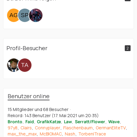
Profil-Besucher
2
Benutzer online
15 Mitglieder und 68 Besucher
Rekord: 143 Benutzer (
17. Mai 2021 um 20:35
)
Bronto
Faid
GrafikKatze
Law
Serratt/Flower
Wave
97y8
Clairs
Connyplayer
Flaschenbaum
GermanEliteTV
max_the_max
McBIGMAC
Nash
Torben|Trace