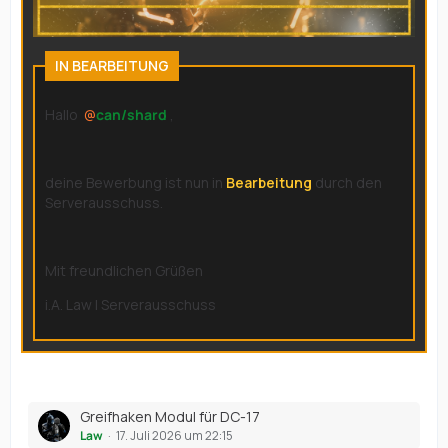
IN BEARBEITUNG
Hallo
can/shard
,
deine Bewerbung ist nun in
Bearbeitung
durch den
Serverausschuss.
Mit freundlichen Grüßen
i.A. Law | Serverausschuss
Greifhaken Modul für DC-17
Law
17. Juli 2026 um 22:15