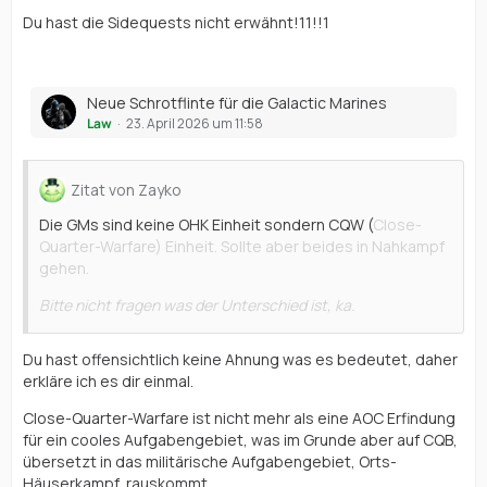
Du hast die Sidequests nicht erwähnt!11!!1
Neue Schrotflinte für die Galactic Marines
Law
23. April 2026 um 11:58
Zitat von Zayko
Die GMs sind keine OHK Einheit sondern CQW (
Close-
Quarter-Warfare) Einheit. Sollte aber beides in Nahkampf
gehen.
Bitte nicht fragen was der Unterschied ist, ka.
Du hast offensichtlich keine Ahnung was es bedeutet, daher
erkläre ich es dir einmal.
Close-Quarter-Warfare ist nicht mehr als eine AOC Erfindung
für ein cooles Aufgabengebiet, was im Grunde aber auf CQB,
übersetzt in das militärische Aufgabengebiet, Orts-
Häuserkampf, rauskommt.