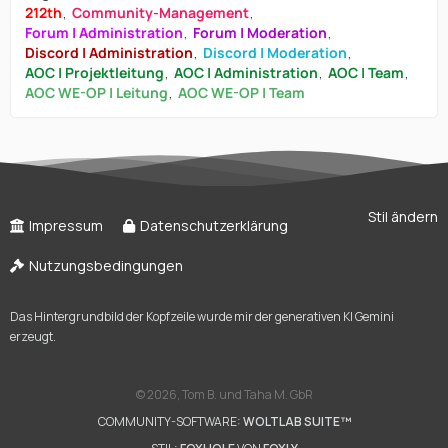
212th
Community-Management
Forum | Administration
Forum | Moderation
Discord | Administration
Discord | Moderation
AOC | Projektleitung
AOC | Administration
AOC | Team
AOC WE-OP | Leitung
AOC WE-OP | Team
Stil ändern
Impressum
Datenschutzerklärung
Nutzungsbedingungen
Das Hintergrundbild der Kopfzeile wurde mir der generativen KI Gemini
erzeugt.
©
2026, Tom B. und Taha M. GbR
COMMUNITY-SOFTWARE:
WOLTLAB SUITE™