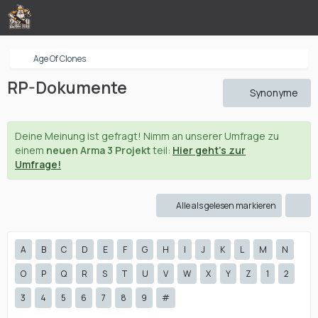
Age Of Clones
RP-Dokumente
Synonyme
Deine Meinung ist gefragt! Nimm an unserer Umfrage zu
einem
neuen Arma 3 Projekt
teil:
Hier geht's zur
Umfrage!
Alle als gelesen markieren
A
B
C
D
E
F
G
H
I
J
K
L
M
N
O
P
Q
R
S
T
U
V
W
X
Y
Z
1
2
3
4
5
6
7
8
9
#