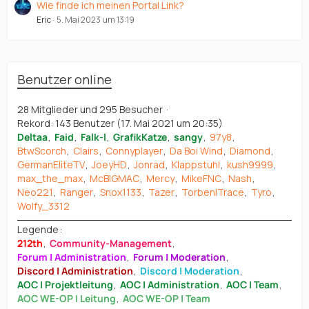
Wie finde ich meinen Portal Link?
Eric
5. Mai 2023 um 13:19
Benutzer online
28 Mitglieder und 295 Besucher
Rekord: 143 Benutzer (
17. Mai 2021 um 20:35
)
Deltaa
Faid
Falk-l
GrafikKatze
sangy
97y8
BtwScorch
Clairs
Connyplayer
Da Boi Wind
Diamond
GermanEliteTV
JoeyHD
Jonrad
Klappstuhl
kush9999
max_the_max
McBIGMAC
Mercy
MikeFNC
Nash
Neo221
Ranger
Snox1133
Tazer
Torben|Trace
Tyro
Wolfy_3312
Legende
212th
Community-Management
Forum | Administration
Forum | Moderation
Discord | Administration
Discord | Moderation
AOC | Projektleitung
AOC | Administration
AOC | Team
AOC WE-OP | Leitung
AOC WE-OP | Team