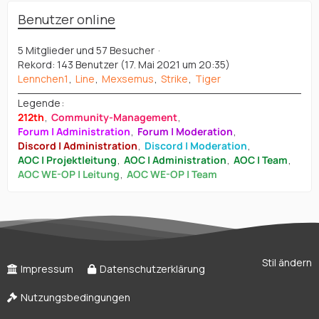
Benutzer online
5 Mitglieder und 57 Besucher
Rekord: 143 Benutzer (
17. Mai 2021 um 20:35
)
Lennchen1
Line
Mexsemus
Strike
Tiger
Legende
212th
Community-Management
Forum | Administration
Forum | Moderation
Discord | Administration
Discord | Moderation
AOC | Projektleitung
AOC | Administration
AOC | Team
AOC WE-OP | Leitung
AOC WE-OP | Team
Stil ändern
Impressum
Datenschutzerklärung
Nutzungsbedingungen