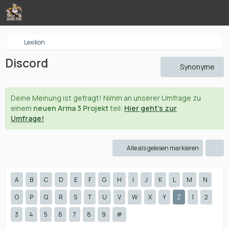
Lexikon
Discord
Synonyme
Deine Meinung ist gefragt! Nimm an unserer Umfrage zu
einem
neuen Arma 3 Projekt
teil:
Hier geht's zur
Umfrage!
Alle als gelesen markieren
A
B
C
D
E
F
G
H
I
J
K
L
M
N
O
P
Q
R
S
T
U
V
W
X
Y
Z
1
2
3
4
5
6
7
8
9
#