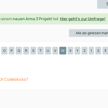
u einem
neuen Arma 3 Projekt
teil:
Hier geht's zur Umfrage!
Alle als gelesen mar
O
P
Q
R
S
T
U
V
W
X
Y
Z
1
2
3
ich Codeblocks?