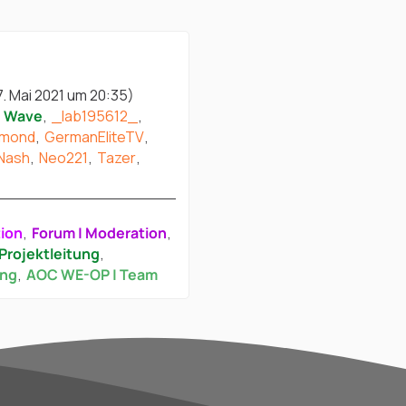
7. Mai 2021 um 20:35
)
Wave
_lab195612_
amond
GermanEliteTV
Nash
Neo221
Tazer
tion
Forum | Moderation
Projektleitung
ung
AOC WE-OP | Team