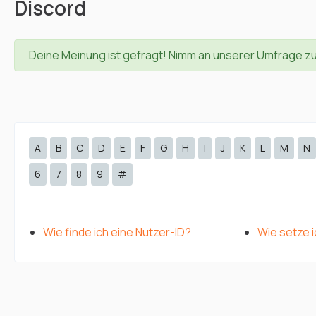
Discord
Deine Meinung ist gefragt! Nimm an unserer Umfrage z
A
B
C
D
E
F
G
H
I
J
K
L
M
N
6
7
8
9
#
Wie finde ich eine Nutzer-ID?
Wie setze 