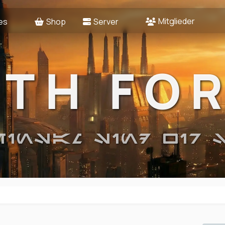
Mitglieder
es
Shop
Server
2TH FO
EINSAM SIND WIR 