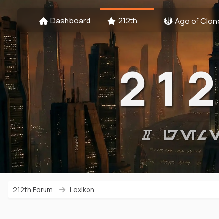
Dashboard
212th
Age of Clon
21
# GEM
212th Forum
Lexikon