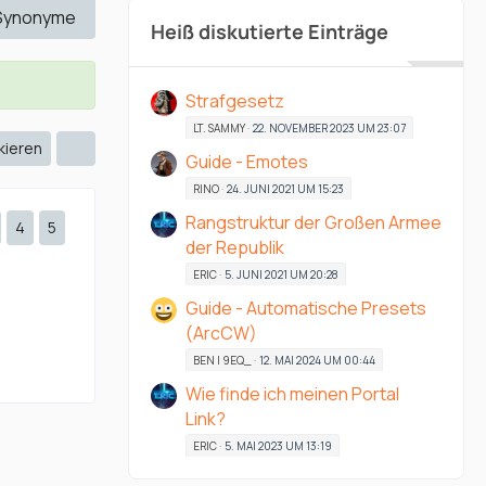
Synonyme
Heiß diskutierte Einträge
Strafgesetz
LT. SAMMY
22. NOVEMBER 2023 UM 23:07
kieren
Guide - Emotes
RINO
24. JUNI 2021 UM 15:23
Rangstruktur der Großen Armee
4
5
der Republik
ERIC
5. JUNI 2021 UM 20:28
Guide - Automatische Presets
(ArcCW)
BEN | 9EQ_
12. MAI 2024 UM 00:44
Wie finde ich meinen Portal
Link?
ERIC
5. MAI 2023 UM 13:19