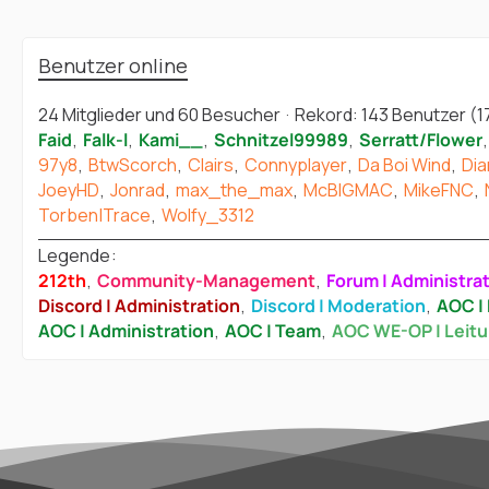
Benutzer online
24 Mitglieder und 60 Besucher
Rekord: 143 Benutzer (
1
Faid
Falk-l
Kami__
Schnitzel99989
Serratt/Flower
97y8
BtwScorch
Clairs
Connyplayer
Da Boi Wind
Di
JoeyHD
Jonrad
max_the_max
McBIGMAC
MikeFNC
Torben|Trace
Wolfy_3312
Legende
212th
Community-Management
Forum | Administra
Discord | Administration
Discord | Moderation
AOC | 
AOC | Administration
AOC | Team
AOC WE-OP | Leit