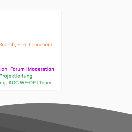
Scorch
Hiro
Lennchen1
tion
Forum | Moderation
Projektleitung
ung
AOC WE-OP | Team