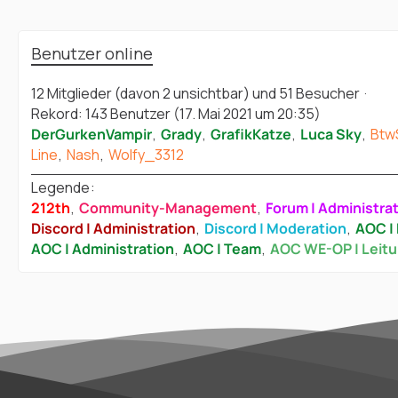
Benutzer online
12 Mitglieder (davon 2 unsichtbar) und 51 Besucher
Rekord: 143 Benutzer (
17. Mai 2021 um 20:35
)
DerGurkenVampir
Grady
GrafikKatze
Luca Sky
Btw
Line
Nash
Wolfy_3312
Legende
212th
Community-Management
Forum | Administra
Discord | Administration
Discord | Moderation
AOC | 
AOC | Administration
AOC | Team
AOC WE-OP | Leit