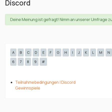
Discord
Deine Meinung ist gefragt! Nimm an unserer Umfrage z
A
B
C
D
E
F
G
H
I
J
K
L
M
N
6
7
8
9
#
Teilnahmebedingungen | Discord
Gewinnspiele