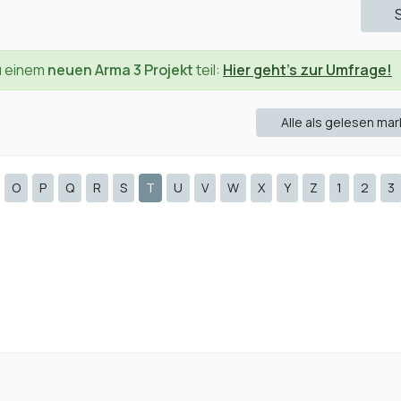
u einem
neuen Arma 3 Projekt
teil:
Hier geht's zur Umfrage!
Alle als gelesen mar
O
P
Q
R
S
T
U
V
W
X
Y
Z
1
2
3