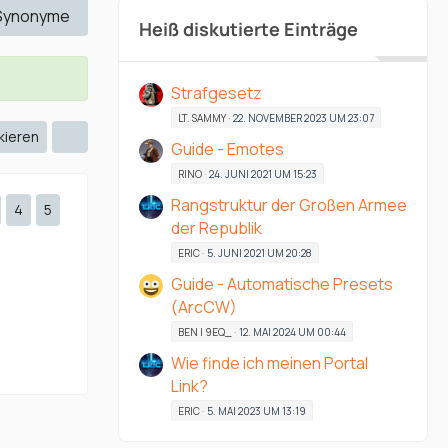
Synonyme
Heiß diskutierte Einträge
Strafgesetz
LT. SAMMY
22. NOVEMBER 2023 UM 23:07
kieren
Guide - Emotes
RINO
24. JUNI 2021 UM 15:23
Rangstruktur der Großen Armee
4
5
der Republik
ERIC
5. JUNI 2021 UM 20:28
Guide - Automatische Presets
(ArcCW)
BEN | 9EQ_
12. MAI 2024 UM 00:44
Wie finde ich meinen Portal
Link?
ERIC
5. MAI 2023 UM 13:19