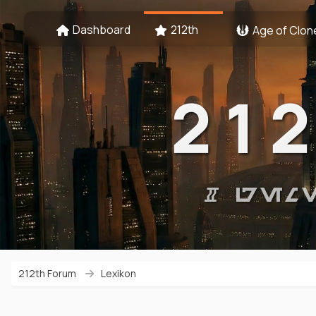
Dashboard
212th
Age of Clon
21
# GEM
212th Forum
Lexikon