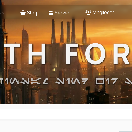
Mitglieder
es
Shop
Server
2TH FO
EINSAM SIND WIR 