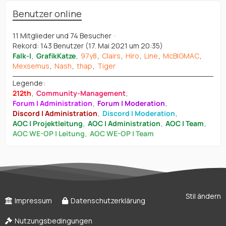
Benutzer online
11 Mitglieder und 74 Besucher
Rekord: 143 Benutzer (
17. Mai 2021 um 20:35
)
Falk-l
GrafikKatze
97y8
Clairs
Hiro
Line
McBIGMAC
Mexsemus
Nash
thap
Tiger
Legende
212th
Community-Management
Forum | Administration
Forum | Moderation
Discord | Administration
Discord | Moderation
AOC | Projektleitung
AOC | Administration
AOC | Team
AOC WE-OP | Leitung
AOC WE-OP | Team
Stil ändern
Impressum
Datenschutzerklärung
Nutzungsbedingungen