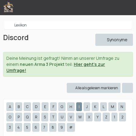
Lexikon
Discord
Synonyme
Deine Meinung ist gefragt! Nimm an unserer Umfrage zu
einem
neuen Arma 3 Projekt
teil:
Hier geht's zur
Umfrage!
Alle als gelesen markieren
A
B
C
D
E
F
G
H
I
J
K
L
M
N
O
P
Q
R
S
T
U
V
W
X
Y
Z
1
2
3
4
5
6
7
8
9
#