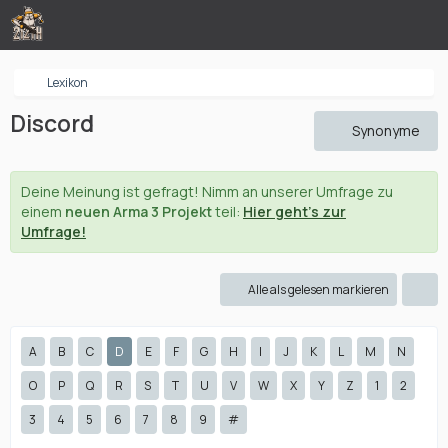
Lexikon
Discord
Synonyme
Deine Meinung ist gefragt! Nimm an unserer Umfrage zu
einem
neuen Arma 3 Projekt
teil:
Hier geht's zur
Umfrage!
Alle als gelesen markieren
A
B
C
D
E
F
G
H
I
J
K
L
M
N
O
P
Q
R
S
T
U
V
W
X
Y
Z
1
2
3
4
5
6
7
8
9
#