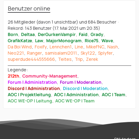
Benutzer online
26 Mitglieder (davon 1 unsichtbar) und 684 Besucher
Rekord: 143 Benutzer (
17. Mai 2021 um 20:35
)
Born
Deltaa
DerGurkenVampir
Faid
Grady
GrafikKatze
Law
MajorMonogram
Rice75
Wave
Da Boi Wind
Foxify
Lennchen1
Line
MikeFNC
Nash
Neo221
Ranger
samisalami2011.
Sky122
Splyfer
superdude444555666
Teites
Trip
Zerek
Legende
212th
Community-Management
Forum | Administration
Forum | Moderation
Discord | Administration
Discord | Moderation
AOC | Projektleitung
AOC | Administration
AOC | Team
AOC WE-OP | Leitung
AOC WE-OP | Team