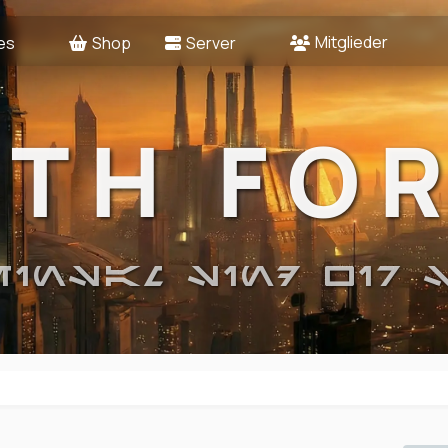
Mitglieder
es
Shop
Server
2TH FO
EINSAM SIND WIR 