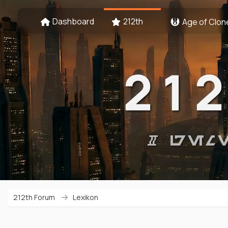
Dashboard
212th
Age of Clon
21
# GEM
212th Forum
Lexikon