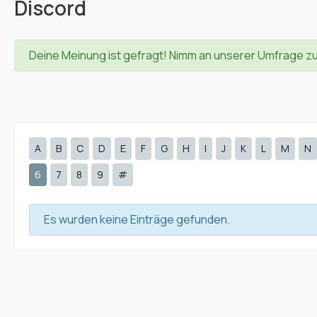
Discord
Deine Meinung ist gefragt! Nimm an unserer Umfrage z
A
B
C
D
E
F
G
H
I
J
K
L
M
N
6
7
8
9
#
Es wurden keine Einträge gefunden.