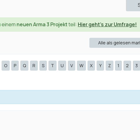
u einem
neuen Arma 3 Projekt
teil:
Hier geht's zur Umfrage!
Alle als gelesen mar
O
P
Q
R
S
T
U
V
W
X
Y
Z
1
2
3