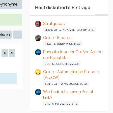
Synonyme
Heiß diskutierte Einträge
Strafgesetz
LT. SAMMY
22. NOVEMBER 2023 UM 23:07
kieren
Guide - Emotes
RINO
24. JUNI 2021 UM 15:23
Rangstruktur der Großen Armee
4
5
der Republik
ERIC
5. JUNI 2021 UM 20:28
Guide - Automatische Presets
(ArcCW)
BEN | 9EQ_
12. MAI 2024 UM 00:44
Wie finde ich meinen Portal
Link?
ERIC
5. MAI 2023 UM 13:19