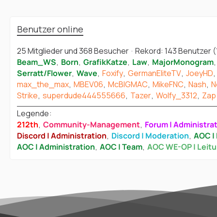
Benutzer online
25 Mitglieder und 368 Besucher
Rekord: 143 Benutzer (
Beam_WS
Born
GrafikKatze
Law
MajorMonogram
Serratt/Flower
Wave
Foxify
GermanEliteTV
JoeyHD
max_the_max
MBEV06
McBIGMAC
MikeFNC
Nash
N
Strike
superdude444555666
Tazer
Wolfy_3312
Zap
Legende
212th
Community-Management
Forum | Administra
Discord | Administration
Discord | Moderation
AOC | 
AOC | Administration
AOC | Team
AOC WE-OP | Leit