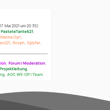
17. Mai 2021 um 20:35
)
PasteteTante621
Marine Dyrr
eo221
Rosph
Splyfer
tion
Forum | Moderation
Projektleitung
ung
AOC WE-OP | Team