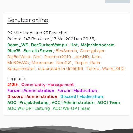
Benutzer online
22 Mitglieder und 23 Besucher
Rekord: 143 Benutzer (
17. Mai 2021 um 20:35
)
Beam_WS
DerGurkenVampir
Hot
MajorMonogram
Rice75
Serratt/Flower
BtwScorch
Connyplayer
Da Boi Wind
Dec
frontnox2010
JoeyHD
Kam
McBIGMAC
Mexsemus
Neo221
Purple
Rafin
Spassmeister
superdude444555666
Teites
Wolfy_3312
Legende
212th
Community-Management
Forum | Administration
Forum | Moderation
Discord | Administration
Discord | Moderation
AOC | Projektleitung
AOC | Administration
AOC | Team
AOC WE-OP | Leitung
AOC WE-OP | Team