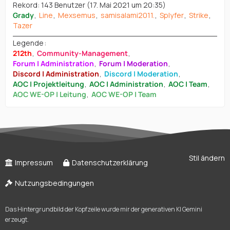
Rekord: 143 Benutzer (
17. Mai 2021 um 20:35
)
Grady
Line
Mexsemus
samisalami2011.
Splyfer
Strike
Tazer
Legende
212th
Community-Management
Forum | Administration
Forum | Moderation
Discord | Administration
Discord | Moderation
AOC | Projektleitung
AOC | Administration
AOC | Team
AOC WE-OP | Leitung
AOC WE-OP | Team
Stil ändern
Impressum
Datenschutzerklärung
Nutzungsbedingungen
Das Hintergrundbild der Kopfzeile wurde mir der generativen KI Gemini
erzeugt.