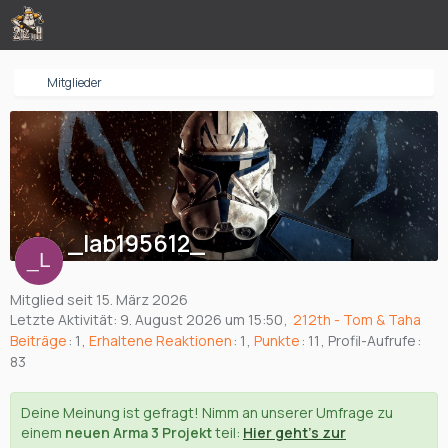
Mitglieder
_lab195612_
Mitglied seit 15. März 2026
Letzte Aktivität:
9. August 2026 um 15:50
212th - Tom & Taha
Beiträge
1
Erhaltene Reaktionen
1
Punkte
11
Profil-Aufrufe
83
Deine Meinung ist gefragt! Nimm an unserer Umfrage zu
einem
neuen Arma 3 Projekt
teil:
Hier geht's zur