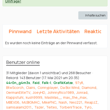
Umfrage!
Inhalte suchen
Pinnwand
Letzte Aktivitäten
Reaktione
Es wurden noch keine Einträge an der Pinnwand verfasst.
Benutzer online
31 Mitglieder (davon 1 unsichtbar) und 268 Besucher
Rekord: 143 Benutzer (
17. Mai 2021 um 20:35
)
44r0n_g4m3s
Faid
Falk-l
GrafikKatze
97y8
BtwScorch
Clairs
Connyplayer
Da Boi Wind
Diamond
GermanEliteTV
JoeyHD
JohnnyRico1989
Jonrad
Klappstuhl
kush9999
MasMas_
max_the_max
MBEV06
McBIGMAC
MikeFNC
Nash
Neo221
ReapzZ
samisalami2011.
Tazer
Teites
Torben|Trace
Tyro