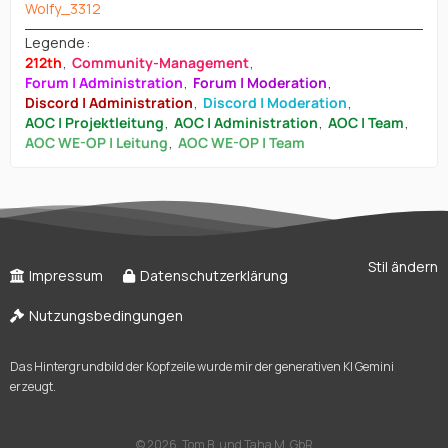
Wolfy_3312
Legende
212th
Community-Management
Forum | Administration
Forum | Moderation
Discord | Administration
Discord | Moderation
AOC | Projektleitung
AOC | Administration
AOC | Team
AOC WE-OP | Leitung
AOC WE-OP | Team
Stil ändern
Impressum
Datenschutzerklärung
Nutzungsbedingungen
Das Hintergrundbild der Kopfzeile wurde mir der generativen KI Gemini
erzeugt.
©
2026, Tom B. und Taha M. GbR