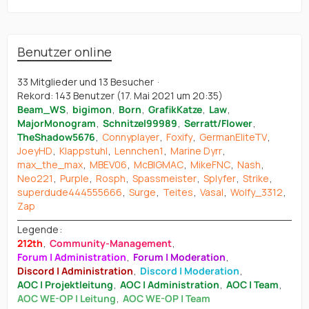
Benutzer online
33 Mitglieder und 13 Besucher
Rekord: 143 Benutzer (
17. Mai 2021 um 20:35
)
Beam_WS
bigimon
Born
GrafikKatze
Law
MajorMonogram
Schnitzel99989
Serratt/Flower
TheShadow5676
Connyplayer
Foxify
GermanEliteTV
JoeyHD
Klappstuhl
Lennchen1
Marine Dyrr
max_the_max
MBEV06
McBIGMAC
MikeFNC
Nash
Neo221
Purple
Rosph
Spassmeister
Splyfer
Strike
superdude444555666
Surge
Teites
Vasal
Wolfy_3312
Zap
Legende
212th
Community-Management
Forum | Administration
Forum | Moderation
Discord | Administration
Discord | Moderation
AOC | Projektleitung
AOC | Administration
AOC | Team
AOC WE-OP | Leitung
AOC WE-OP | Team