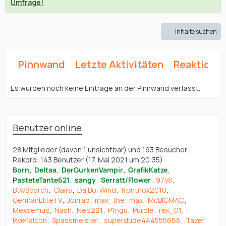
Umfrage!
Inhalte suchen
Pinnwand
Letzte Aktivitäten
Reaktione
Es wurden noch keine Einträge an der Pinnwand verfasst.
Benutzer online
28 Mitglieder (davon 1 unsichtbar) und 193 Besucher
Rekord: 143 Benutzer (
17. Mai 2021 um 20:35
)
Born
Deltaa
DerGurkenVampir
GrafikKatze
PasteteTante621
sangy
Serratt/Flower
97y8
BtwScorch
Clairs
Da Boi Wind
frontnox2010
GermanEliteTV
Jonrad
max_the_max
McBIGMAC
Mexsemus
Nash
Neo221
P1ngu
Purple
rex_01
RyeFalcon
Spassmeister
superdude444555666
Tazer