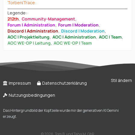
Torben|Trace
Legende
212th
Community-Management
Forum | Administration
Forum | Moderation
Discord | Administration
Discord | Moderation
AOC | Projektleitung
AOC | Administration
AOC | Team
AOC WE-OP | Leitung
AOC WE-OP | Team
Stil ändern
Impressum
Datenschutzerklärung
Nutzungsbedingungen
Das Hintergrundbild der Kopfzeile wurde mir der generativen KI Gemini
erzeugt.
©
2026, Tom B. und Taha M. GbR