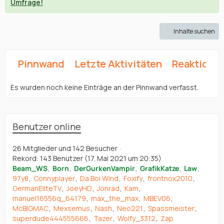
Umfrage!
Inhalte suchen
Pinnwand
Letzte Aktivitäten
Reaktione
Es wurden noch keine Einträge an der Pinnwand verfasst.
Benutzer online
26 Mitglieder und 142 Besucher
Rekord: 143 Benutzer (
17. Mai 2021 um 20:35
)
Beam_WS
Born
DerGurkenVampir
GrafikKatze
Law
97y8
Connyplayer
Da Boi Wind
Foxify
frontnox2010
GermanEliteTV
JoeyHD
Jonrad
Kam
manuel16556q_64179
max_the_max
MBEV06
McBIGMAC
Mexsemus
Nash
Neo221
Spassmeister
superdude444555666
Tazer
Wolfy_3312
Zap