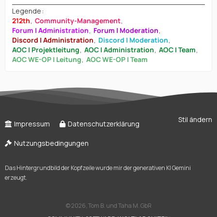
Legende
212th
Community-Management
Forum | Administration
Forum | Moderation
Discord | Administration
Discord | Moderation
AOC | Projektleitung
AOC | Administration
AOC | Team
AOC WE-OP | Leitung
AOC WE-OP | Team
Stil ändern
Impressum
Datenschutzerklärung
Nutzungsbedingungen
Das Hintergrundbild der Kopfzeile wurde mir der generativen KI Gemini
erzeugt.
©
2026, Tom B. und Taha M. GbR