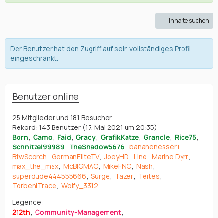
Inhalte suchen
Der Benutzer hat den Zugriff auf sein vollständiges Profil
eingeschränkt.
Benutzer online
25 Mitglieder und 181 Besucher
Rekord: 143 Benutzer (
17. Mai 2021 um 20:35
)
Born
Camo
Faid
Grady
GrafikKatze
Grandle
Rice75
Schnitzel99989
TheShadow5676
bananenesser1
BtwScorch
GermanEliteTV
JoeyHD
Line
Marine Dyrr
max_the_max
McBIGMAC
MikeFNC
Nash
superdude444555666
Surge
Tazer
Teites
Torben|Trace
Wolfy_3312
Legende
212th
Community-Management