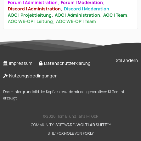
Forum | Administration
Forum | Moderation
Discord | Administration
Discord | Moderation
AOC | Projektleitung
AOC | Administration
AOC | Team
AOC WE-OP | Leitung
AOC WE-OP | Team
Stil ändern
Impressum
Datenschutzerklärung
Nutzungsbedingungen
Das Hintergrundbild der Kopfzeile wurde mir der generativen KI Gemini
erzeugt.
©
2026, Tom B. und Taha M. GbR
COMMUNITY-SOFTWARE:
WOLTLAB SUITE™
STIL:
FOXHOLE
VON
FOXLY