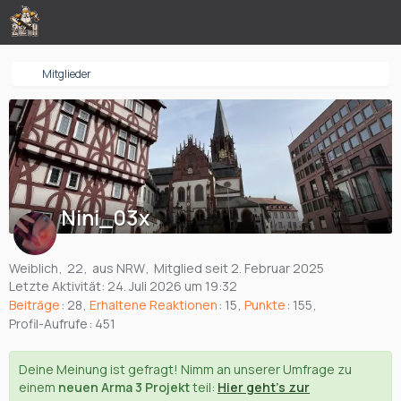
Mitglieder
Nini_03x
Weiblich
22
aus NRW
Mitglied seit 2. Februar 2025
Letzte Aktivität:
24. Juli 2026 um 19:32
Beiträge
28
Erhaltene Reaktionen
15
Punkte
155
Profil-Aufrufe
451
Deine Meinung ist gefragt! Nimm an unserer Umfrage zu
einem
neuen Arma 3 Projekt
teil:
Hier geht's zur