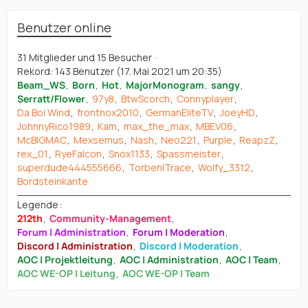
Benutzer online
31 Mitglieder und 15 Besucher
Rekord: 143 Benutzer (
17. Mai 2021 um 20:35
)
Beam_WS
Born
Hot
MajorMonogram
sangy
Serratt/Flower
97y8
BtwScorch
Connyplayer
Da Boi Wind
frontnox2010
GermanEliteTV
JoeyHD
JohnnyRico1989
Kam
max_the_max
MBEV06
McBIGMAC
Mexsemus
Nash
Neo221
Purple
ReapzZ
rex_01
RyeFalcon
Snox1133
Spassmeister
superdude444555666
Torben|Trace
Wolfy_3312
Bordsteinkante
Legende
212th
Community-Management
Forum | Administration
Forum | Moderation
Discord | Administration
Discord | Moderation
AOC | Projektleitung
AOC | Administration
AOC | Team
AOC WE-OP | Leitung
AOC WE-OP | Team