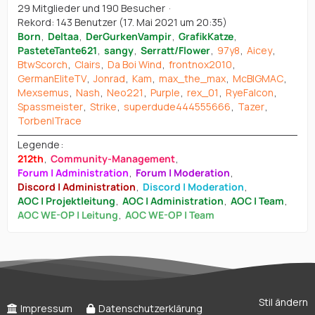
29 Mitglieder und 190 Besucher
Rekord: 143 Benutzer (
17. Mai 2021 um 20:35
)
Born
Deltaa
DerGurkenVampir
GrafikKatze
PasteteTante621
sangy
Serratt/Flower
97y8
Aicey
BtwScorch
Clairs
Da Boi Wind
frontnox2010
GermanEliteTV
Jonrad
Kam
max_the_max
McBIGMAC
Mexsemus
Nash
Neo221
Purple
rex_01
RyeFalcon
Spassmeister
Strike
superdude444555666
Tazer
Torben|Trace
Legende
212th
Community-Management
Forum | Administration
Forum | Moderation
Discord | Administration
Discord | Moderation
AOC | Projektleitung
AOC | Administration
AOC | Team
AOC WE-OP | Leitung
AOC WE-OP | Team
Stil ändern
Impressum
Datenschutzerklärung