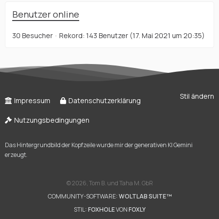
Benutzer online
30 Besucher
Rekord: 143 Benutzer (
17. Mai 2021 um 20:35
)
Stil ändern
Impressum
Datenschutzerklärung
Nutzungsbedingungen
Das Hintergrundbild der Kopfzeile wurde mir der generativen KI Gemini
erzeugt.
©
2026, Tom B. und Taha M. GbR
COMMUNITY-SOFTWARE:
WOLTLAB SUITE™
STIL:
FOXHOLE
VON
FOXLY