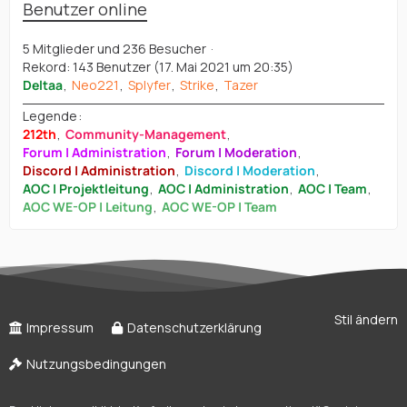
Benutzer online
5 Mitglieder und 236 Besucher
Rekord: 143 Benutzer (
17. Mai 2021 um 20:35
)
Deltaa
Neo221
Splyfer
Strike
Tazer
Legende
212th
Community-Management
Forum | Administration
Forum | Moderation
Discord | Administration
Discord | Moderation
AOC | Projektleitung
AOC | Administration
AOC | Team
AOC WE-OP | Leitung
AOC WE-OP | Team
Stil ändern
Impressum
Datenschutzerklärung
Nutzungsbedingungen