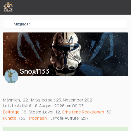
Mitglieder
Snox1133
Männlich
22
Mitglied seit 23. November 2021
Letzte Aktivität:
8. August 2026 um 00:03
Beiträge
16
Steam-Level
12
Erhaltene Reaktionen
39
Punkte
139
Trophäen
1
Profil-Aufrufe
257