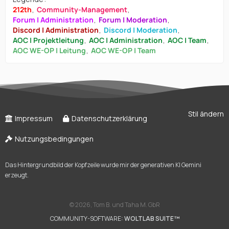
212th
Community-Management
Forum | Administration
Forum | Moderation
Discord | Administration
Discord | Moderation
AOC | Projektleitung
AOC | Administration
AOC | Team
AOC WE-OP | Leitung
AOC WE-OP | Team
Stil ändern
Impressum
Datenschutzerklärung
Nutzungsbedingungen
Das Hintergrundbild der Kopfzeile wurde mir der generativen KI Gemini
erzeugt.
©
2026, Tom B. und Taha M. GbR
COMMUNITY-SOFTWARE:
WOLTLAB SUITE™