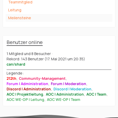
Teammitglied
Leitung
Meilensteine
Benutzer online
1 Mitglied und 8 Besucher
Rekord: 143 Benutzer (
17. Mai 2021 um 20:35
)
can/shard
Legende
212th
Community-Management
Forum | Administration
Forum | Moderation
Discord | Administration
Discord | Moderation
AOC | Projektleitung
AOC | Administration
AOC | Team
AOC WE-OP | Leitung
AOC WE-OP | Team