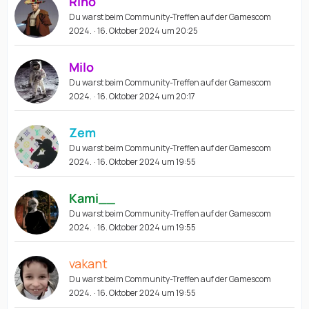
Rino
Du warst beim Community-Treffen auf der Gamescom
2024.
16. Oktober 2024 um 20:25
Milo
Du warst beim Community-Treffen auf der Gamescom
2024.
16. Oktober 2024 um 20:17
Zem
Du warst beim Community-Treffen auf der Gamescom
2024.
16. Oktober 2024 um 19:55
Kami__
Du warst beim Community-Treffen auf der Gamescom
2024.
16. Oktober 2024 um 19:55
vakant
Du warst beim Community-Treffen auf der Gamescom
2024.
16. Oktober 2024 um 19:55