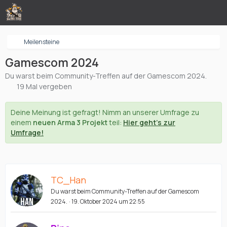
Meilensteine
Gamescom 2024
Du warst beim Community-Treffen auf der Gamescom 2024.
19 Mal vergeben
Deine Meinung ist gefragt! Nimm an unserer Umfrage zu
einem
neuen Arma 3 Projekt
teil:
Hier geht's zur
Umfrage!
TC_Han
Du warst beim Community-Treffen auf der Gamescom
2024.
19. Oktober 2024 um 22:55