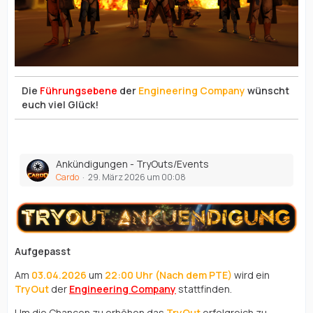
Die
Führungsebene
der
Engineering Company
wünscht
euch viel Glück!
Ankündigungen - TryOuts/Events
Cardo
29. März 2026 um 00:08
Aufgepasst
Am
03.04.2026
um
22:00 Uhr (Nach dem PTE)
wird ein
TryOut
der
Engineering Company
stattfinden.
Um die Chancen zu erhöhen das
TryOut
erfolgreich zu