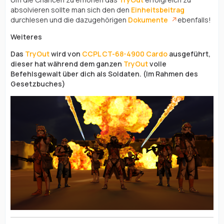
absolvieren sollte man sich den den
Einheitsbeitrag
durchlesen und die dazugehörigen
Dokumente
ebenfalls!
Weiteres
Das
TryOut
wird von
CCPL
CT-68-4900 Cardo
ausgeführt,
dieser hat während dem ganzen
TryOut
volle
Befehlsgewalt über dich als Soldaten. (Im Rahmen des
Gesetzbuches)