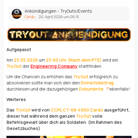
Ankündigungen - TryOuts/Events
Cardo
20. April 2026 um 06:15
Aufgepasst
Am
23.05.2026
um
23:00 Uhr (Nach dem PTE)
wird ein
TryOut
der
Engineering Company
stattfinden.
Um die Chancen zu erhöhen das
TryOut
erfolgreich zu
absolvieren sollte man sich den den
Einheitsbeitrag
durchlesen und die dazugehörigen
Dokumente
ebenfalls!
Weiteres
Das
TryOut
wird von
CCPL
CT-68-4900 Cardo
ausgeführt,
dieser hat während dem ganzen
TryOut
volle
Befehlsgewalt über dich als Soldaten. (Im Rahmen des
Gesetzbuches)