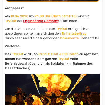
Aufgepasst
Am
18.04.2026
um
23:00 Uhr (Nach dem PTE)
wird ein
TryOut
der
Engineering Company
stattfinden.
Um die Chancen zu erhöhen das
TryOut
erfolgreich zu
absolvieren sollte man sich den den
Einheitsbeitrag
durchlesen und die dazugehörigen
Dokumente
ebenfalls!
Weiteres
Das
TryOut
wird von
CCPL
CT-68-4900 Cardo
ausgeführt,
dieser hat während dem ganzen
TryOut
volle
Befehlsgewalt über dich als Soldaten. (Im Rahmen des
Gesetzbuches)