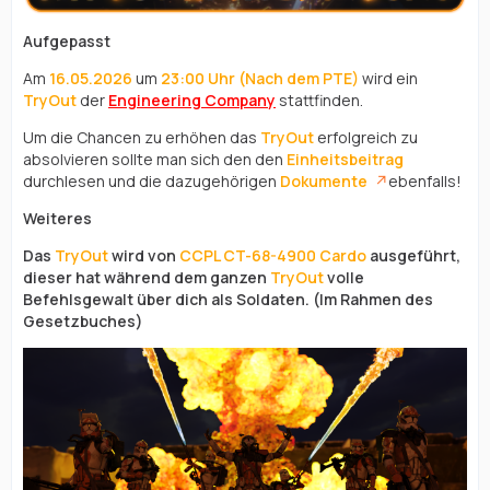
Aufgepasst
Am
16.05.2026
um
23:00 Uhr (Nach dem PTE)
wird ein
TryOut
der
Engineering Company
stattfinden.
Um die Chancen zu erhöhen das
TryOut
erfolgreich zu
absolvieren sollte man sich den den
Einheitsbeitrag
durchlesen und die dazugehörigen
Dokumente
ebenfalls!
Weiteres
Das
TryOut
wird von
CCPL
CT-68-4900 Cardo
ausgeführt,
dieser hat während dem ganzen
TryOut
volle
Befehlsgewalt über dich als Soldaten. (Im Rahmen des
Gesetzbuches)