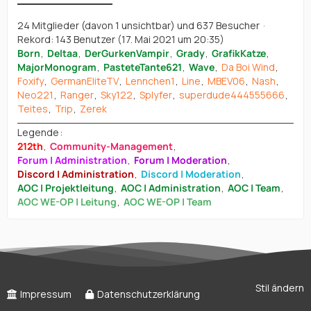
24 Mitglieder (davon 1 unsichtbar) und 637 Besucher
Rekord: 143 Benutzer (
17. Mai 2021 um 20:35
)
Born
Deltaa
DerGurkenVampir
Grady
GrafikKatze
MajorMonogram
PasteteTante621
Wave
Da Boi Wind
Foxify
GermanEliteTV
Lennchen1
Line
MBEV06
Nash
Neo221
Ranger
Sky122
Splyfer
superdude444555666
Teites
Trip
Zerek
Legende
212th
Community-Management
Forum | Administration
Forum | Moderation
Discord | Administration
Discord | Moderation
AOC | Projektleitung
AOC | Administration
AOC | Team
AOC WE-OP | Leitung
AOC WE-OP | Team
Stil ändern
Impressum
Datenschutzerklärung