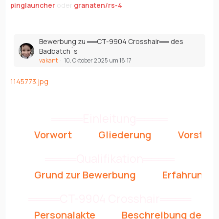
pinglauncher
oder
granaten/rs-4
Bewerbung zu ══CT-9904 Crosshair══ des
Badbatch´s
vakant
10. Oktober 2025 um 18:17
1145773.jpg
════Einleitung════
Vorwort
Gliederung
Vorstell
════Qualifikation════
Grund zur Bewerbung
Erfahrunge
════CT-9904 Crosshair════
Personalakte
Beschreibung des Ch