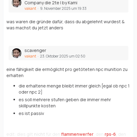
Company die 2te | by Kami
vakant
9. November 2025 um 19:33
was waren die gründe dafür, dass du abgelehnt wurdest &
was machst du jetzt anders
scavenger
vakant
23. Oktober 2025 um 02:50
eine fähigkeit die ermöglicht pro getöteten npc munition zu
erhalten
die erhaltene menge bleibt immer gleich [egal ob npc 1
oder npc 2]
es soll mehrere stufen geben die immer mehr
skillpunkte kosten
es ist passiv
edit: dies gilt
nicht
für den
flammenwerfer
, den
rps-6
,
den