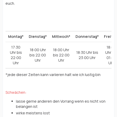
euch.
Meine Onlinezeiten:
Montag*
Dienstag*
Mittwoch*
Donnerstag*
Freitag
17:30
18:00
18:00 Uhr
18:00 Uhr
Uhr bis
18:30 Uhr bis
Uhr bi
bis 22:00
bis 22:00
22:00
23:00 Uhr
01:00
Uhr
Uhr
Uhr
Uhr
*jede dieser Zeiten kann variieren halt wie ich lustig bin
Schwächen:
lasse gerne anderen den Vorrang wenn es nicht von
belangen ist
wirke meistens lost