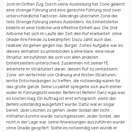
Josh im Dritten Zug. Durch seine Ausbildung hat Zone gelernt
eine strenge Führung und eine gerechte Führung sind zwei
unterschiedliche Faktoren. Allerdings übernahm Zone die
teils Strenge Führung seines Ausbilders. Als Einheitsleiter
bildete er eine tödliche und effektive Einheit aus. Die 2nd
Airborne hat sich im Laufe der Zeit den Ruf erarbeitet, ohne
Gnade ihre Feinde zu bekämpfen. Dazu zählt auch das
radikale Vorgehen gegen rep. Bürger. Zones Aufgabe war es
dieses Verhalten zu unterbinden & eine klare, eine neue
Struktur, einzuführen die sich von allen anderen
Einheitsleitern unterschied. Zusammen mit seiner FE
arbeitete er strukturiert daran, diesen Ruf zu verbessern.
Zone, ein Verfechter von Ordnung und festen Strukturen,
lernte Entscheidungen zu treffen, die notwendig waren für
das große ganze. Seine Loyalität spiegelte sich auch immer
wider im Führungsstil wieder. Befehl ist Befehl! Ganz egal was
es kosten mag. Ein Auftrag ist erst erfolgreich, wenn der
Befehl vollständig ausgeführt wurde. Dafür war er sogar
bereit, über Leichen zu gehen. Jeder Soldat der nicht
mithalten konnte wurde zurückgelassen. Jeder Soldat, der
nicht in der Lage war, seine Anweisungen auszuführen wurde
ohne Gnade geopfert. Sollte es notwendig sein würde er