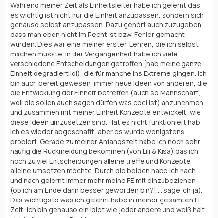
Während meiner Zeit als Einheitsleiter habe ich gelernt das
es wichtig ist nicht nur die Einheit anzupassen, sondern sich
genauso selbst anzupassen. Dazu gehört auch zuzugeben,
dass man eben nicht im Recht ist bzw. Fehler gemacht
wurden. Dies war eine meiner ersten Lehren, die ich selbst
machen musste. In der Vergangenheit habe ich viele
verschiedene Entscheidungen getroffen (hab meine ganze
Einheit degradiert lol), die für manche ins Extreme gingen. Ich
bin auch bereit gewesen, immer neue Ideen von anderen, die
die Entwicklung der Einheit betreffen (auch so Mannschaft,
weil die sollen auch sagen dürfen was cool ist) anzunehmen
und zusammen mit meiner Einheit Konzepte entwickelt, wie
diese Ideen umzusetzen sind. Hat es nicht funktioniert hab
ich es wieder abgeschafft, aber es wurde wenigstens
probiert. Gerade zu meiner Anfangszeit habe ich noch sehr
häufig die Rückmeldung bekommen (von Lili & Kisa) das ich
noch zu viel Entscheidungen alleine treffe und Konzepte
alleine umsetzen möchte. Durch die beiden habe ich nach
und nach gelernt immer mehr meine FE mit einzubeziehen
(ob ich am Ende darin besser geworden bin?!.... sage ich ja).
Das wichtigste was ich gelernt habe in meiner gesamten FE
Zeit, ich bin genauso ein Idiot wie jeder andere und weiß halt