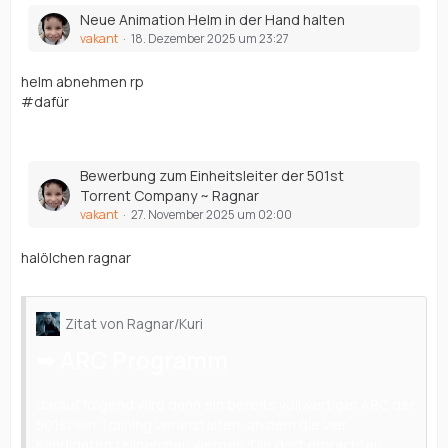
Neue Animation Helm in der Hand halten
vakant
18. Dezember 2025 um 23:27
helm abnehmen rp
#dafür
Bewerbung zum Einheitsleiter der 501st
Torrent Company ~ Ragnar
vakant
27. November 2025 um 02:00
halölchen ragnar
Zitat von Ragnar/Kuri
➥ ARC Programm
darauf folgend wird dann ein bereits vollwertiger ARC der
501st ein Training veranstalten, an dem die vier
Kandidaten teilnehmen werden. Die dort erbrachten