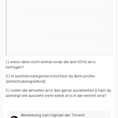
Leistungen werden dann von den LT+ und dem ARC
bewertet
So soll das aktuelle Leistungsprinzip noch weiter
verstärkt werden. Zudem können die LT+ sich so ein
genaueres Bild über den aktuellen Leistungsstand der
Kandidaten machen.
Jedoch soll das erst Inkrafttreten sobald dazu ein
geeignetes Training ausgearbeitet wurde.
1.) wieso denn nicht einmal vorab die drei 501st arcs
befragen?
2.) in welchen kategorien möchtest du denn prüfen
(einheitsübergreifend)
3.) sollen die aktuellen arcs das ganze ausarbeiten & hast du
überlegt wie aussieht wenn keine arcs in der einheit sind?
Bewerbung zum Captain der Torrent