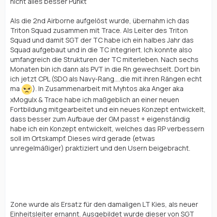
nicht alles besser Punkt
Als die 2nd Airborne aufgelöst wurde, übernahm ich das
Triton Squad zusammen mit Trace. Als Leiter des Triton
Squad und damit SGT der TC habe ich ein halbes Jahr das
Squad aufgebaut und in die TC integriert. Ich konnte also
umfangreich die Strukturen der TC miterleben. Nach sechs
Monaten bin ich dann als PVT in die Rn gewechselt. Dort bin
ich jetzt CPL (SDO als Navy-Rang....die mit ihren Rängen echt
ma
). In Zusammenarbeit mit Myhtos aka Anger aka
xMogulx & Trace habe ich maßgeblich an einer neuen
Fortbildung mitgearbeitet und ein neues Konzept entwickelt,
dass besser zum Aufbaue der GM passt + eigenständig
habe ich ein Konzept entwickelt, welches das RP verbessern
soll im Ortskampf. Dieses wird gerade (etwas
unregelmäßiger) praktiziert und den Usern beigebracht.
RP-Story:
Zone wurde als Ersatz für den damaligen LT Kies, als neuer
Einheitsleiter ernannt. Ausgebildet wurde dieser von SGT