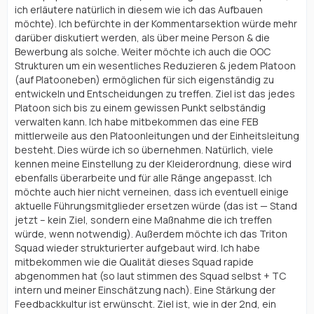
ich erläutere natürlich in diesem wie ich das Aufbauen
möchte). Ich befürchte in der Kommentarsektion würde mehr
darüber diskutiert werden, als über meine Person & die
Bewerbung als solche. Weiter möchte ich auch die OOC
Strukturen um ein wesentliches Reduzieren & jedem Platoon
(auf Platooneben) ermöglichen für sich eigenständig zu
entwickeln und Entscheidungen zu treffen. Ziel ist das jedes
Platoon sich bis zu einem gewissen Punkt selbständig
verwalten kann. Ich habe mitbekommen das eine FEB
mittlerweile aus den Platoonleitungen und der Einheitsleitung
besteht. Dies würde ich so übernehmen. Natürlich, viele
kennen meine Einstellung zu der Kleiderordnung, diese wird
ebenfalls überarbeite und für alle Ränge angepasst. Ich
möchte auch hier nicht verneinen, dass ich eventuell einige
aktuelle Führungsmitglieder ersetzen würde (das ist — Stand
jetzt – kein Ziel, sondern eine Maßnahme die ich treffen
würde, wenn notwendig). Außerdem möchte ich das Triton
Squad wieder strukturierter aufgebaut wird. Ich habe
mitbekommen wie die Qualität dieses Squad rapide
abgenommen hat (so laut stimmen des Squad selbst + TC
intern und meiner Einschätzung nach). Eine Stärkung der
Feedbackkultur ist erwünscht. Ziel ist, wie in der 2nd, ein