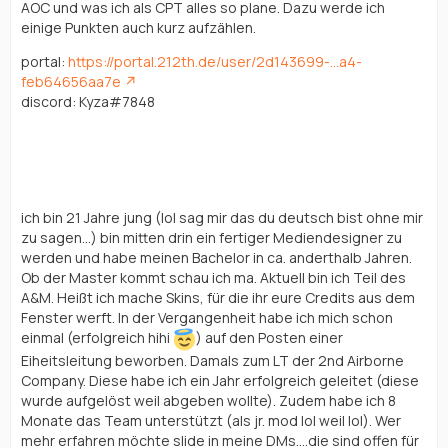
AOC und was ich als CPT alles so plane. Dazu werde ich
einige Punkten auch kurz aufzählen.
portal:
https://portal.212th.de/user/2d143699-…a4-
feb64656aa7e
discord: Kyza#7848
Erstmal zu mir als Person:
ich bin 21 Jahre jung (lol sag mir das du deutsch bist ohne mir
zu sagen...) bin mitten drin ein fertiger Mediendesigner zu
werden und habe meinen Bachelor in ca. anderthalb Jahren.
Ob der Master kommt schau ich ma. Aktuell bin ich Teil des
A&M. Heißt ich mache Skins, für die ihr eure Credits aus dem
Fenster werft. In der Vergangenheit habe ich mich schon
einmal (erfolgreich hihi
) auf den Posten einer
Eiheitsleitung beworben. Damals zum LT der 2nd Airborne
Company. Diese habe ich ein Jahr erfolgreich geleitet (diese
wurde aufgelöst weil abgeben wollte). Zudem habe ich 8
Monate das Team unterstützt (als jr. mod lol weil lol). Wer
mehr erfahren möchte slide in meine DMs....die sind offen für