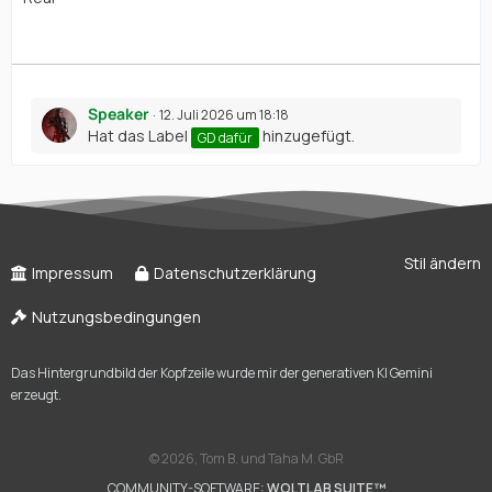
Speaker
12. Juli 2026 um 18:18
Hat das Label
hinzugefügt.
GD dafür
Stil ändern
Impressum
Datenschutzerklärung
Nutzungsbedingungen
Das Hintergrundbild der Kopfzeile wurde mir der generativen KI Gemini
erzeugt.
©
2026, Tom B. und Taha M. GbR
COMMUNITY-SOFTWARE:
WOLTLAB SUITE™