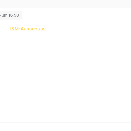
6 um 16:50
t dem
I&M-Ausschuss
als Reporter bei.