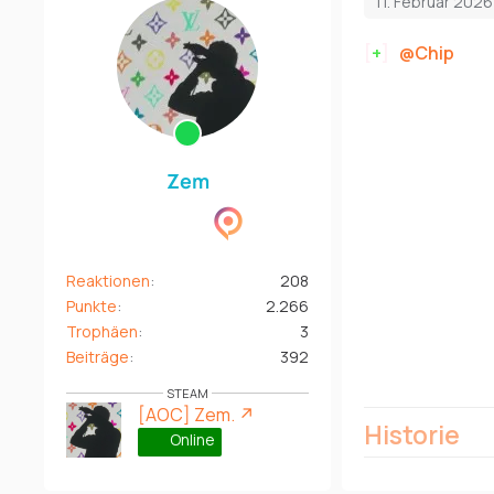
11. Februar 202
[
+
]
Chip
tri
Zem
Reaktionen
208
Punkte
2.266
Trophäen
3
Beiträge
392
STEAM
[AOC] Zem.
Historie
Online