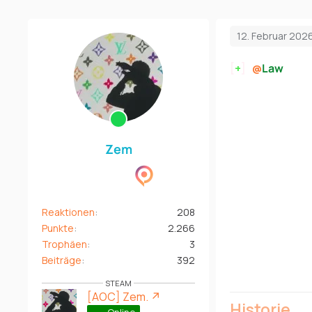
12. Februar 202
[
+
]
Law
trit
Zem
Reaktionen
208
Punkte
2.266
Trophäen
3
Beiträge
392
STEAM
[AOC] Zem.
Historie