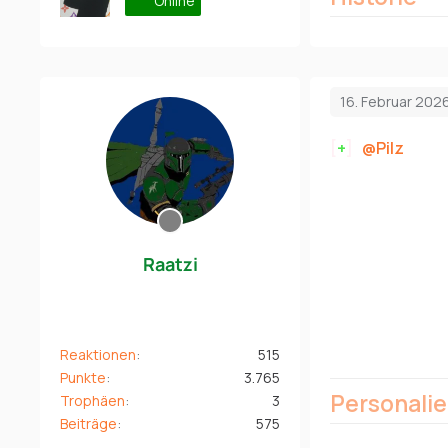
Online
16. Februar 202
[
+
]
Pilz
tritt
Raatzi
Reaktionen
515
Punkte
3.765
Personali
Trophäen
3
Beiträge
575