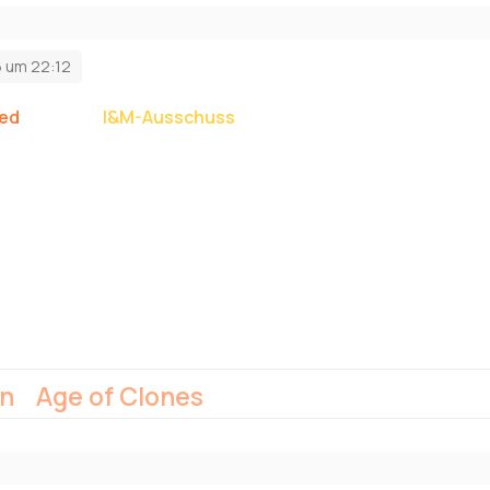
6 um 22:12
ed
tritt dem
I&M-Ausschuss
als Autor bei.
en
Age of Clones