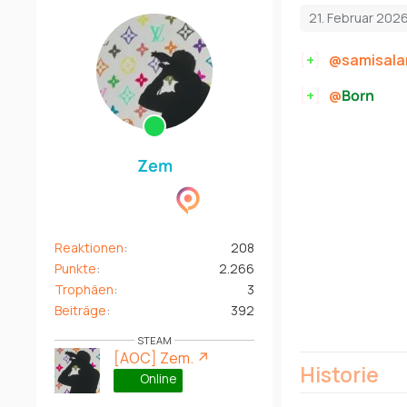
21. Februar 202
[
+
]
samisala
[
+
]
Born
tri
Zem
Reaktionen
208
Punkte
2.266
Trophäen
3
Beiträge
392
STEAM
[AOC] Zem.
Historie
Online