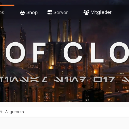
Mitglieder
es
Shop
Server
 OF CL
EINSAM SIND WIR 
Allgemein