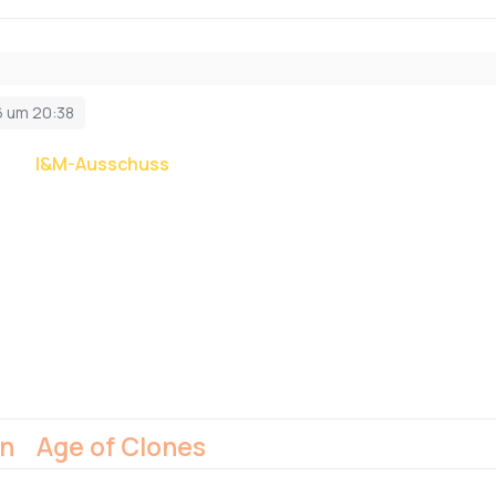
6 um 20:38
 dem
I&M-Ausschuss
als Autor bei.
en
Age of Clones