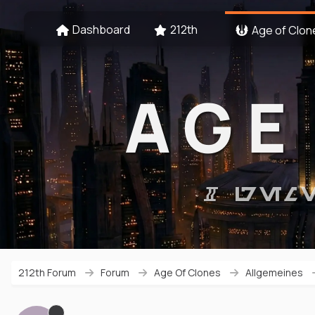
Dashboard
212th
Age of Clon
AGE
# GEM
212th Forum
Forum
Age Of Clones
Allgemeines