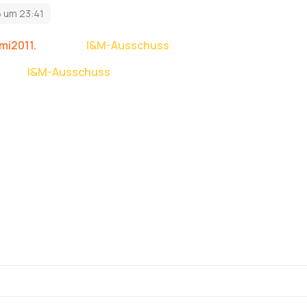
6 um 23:41
mi2011.
tritt dem
I&M-Ausschuss
als Reporter bei.
tt dem
I&M-Ausschuss
als Fotograf bei.