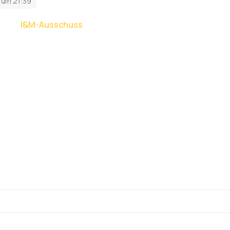
6 um 21:39
tt dem
I&M-Ausschuss
als Reporter bei.